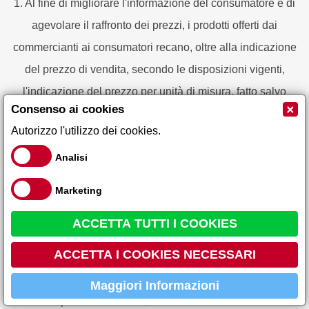
1. Al fine di migliorare l'informazione del consumatore e di
agevolare il raffronto dei prezzi, i prodotti offerti dai
commercianti ai consumatori recano, oltre alla indicazione
del prezzo di vendita, secondo le disposizioni vigenti,
l'indicazione del prezzo per unità di misura, fatto salvo
×
Consenso ai cookies
quanto previsto all'articolo 16.
Autorizzo l'utilizzo dei cookies.
2. Il prezzo per unità di misura non deve essere indicato
Analisi
quando e' identico al prezzo di vendita.
Marketing
3. Per i prodotti commercializzati sfusi e' indicato soltanto il
ACCETTA TUTTI I COOKIES
prezzo per unità di misura.
ACCETTA I COOKIES NECESSARI
4. La pubblicità in tutte le sue forme ed i cataloghi recano
l'indicazione del prezzo per unità di misura quando e'
Maggiori Informazioni
indicato il prezzo di vendita, fatti salvi i casi di esenzione di