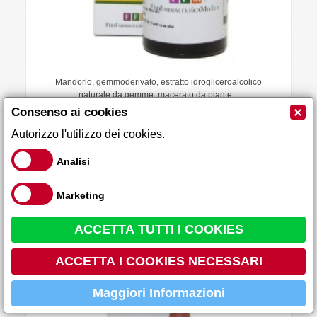
Mandorlo, gemmoderivato, estratto idrogliceroalcolico
naturale da gemme, macerato da piante...
×
Consenso ai cookies
8,90 €
Autorizzo l'utilizzo dei cookies.
Analisi
Aggiungi al carrello
Marketing
Vitis vinifera S.G. gemmoderivato con ottime
ACCETTA TUTTI I COOKIES
proprietà
-30%
ACCETTA I COOKIES NECESSARI
Maggiori Informazioni