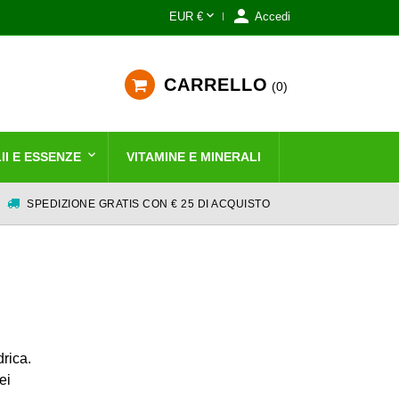


EUR €
Accedi
CARRELLO
0
II E ESSENZE
VITAMINE E MINERALI
SPEDIZIONE GRATIS CON € 25 DI ACQUISTO
drica.
ei