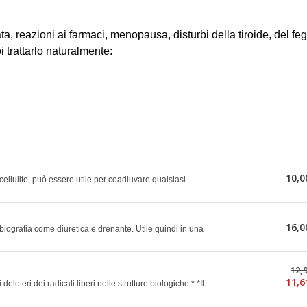
ta, reazioni ai farmaci, menopausa, disturbi della tiroide, del fe
oi trattarlo naturalmente:
10,0
icellulite, può essere utile per coadiuvare qualsiasi
16,0
biografia come diuretica e drenante. Utile quindi in una
12,
11,6
 deleteri dei radicali liberi nelle strutture biologiche.* *Il...