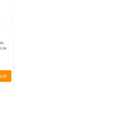
to,
le da
LLO