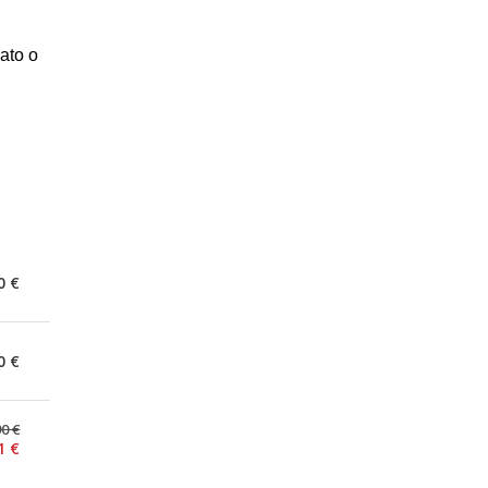
gato o
0 €
0 €
90 €
1 €