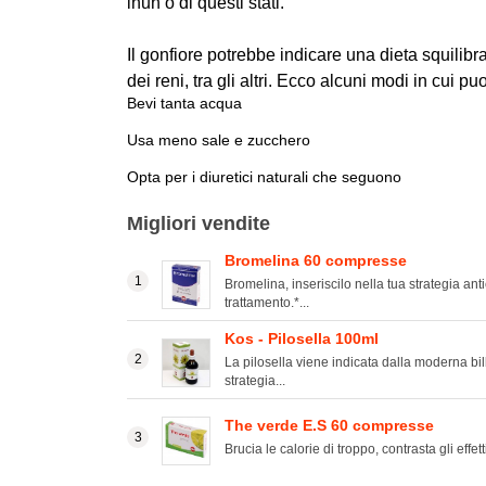
inun o di questi stati.
Il gonfiore potrebbe indicare una dieta squilibra
dei reni, tra gli altri. Ecco alcuni modi in cui pu
Bevi tanta acqua
Usa meno sale e zucchero
Opta per i diuretici naturali che seguono
Migliori vendite
Bromelina 60 compresse
Bromelina, inseriscilo nella tua strategia ant
trattamento.*...
Kos - Pilosella 100ml
La pilosella viene indicata dalla moderna bil
strategia...
The verde E.S 60 compresse
Brucia le calorie di troppo, contrasta gli effetti