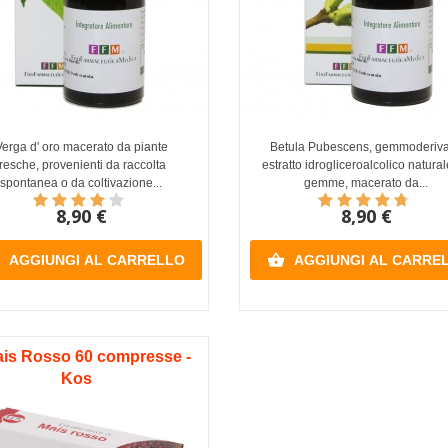
Verga d' oro macerato da piante
Betula Pubescens, gemmoderiva
fresche, provenienti da raccolta
estratto idrogliceroalcolico natura
spontanea o da coltivazione...
gemme, macerato da...
8,90 €
8,90 €

AGGIUNGI AL CARRELLO
AGGIUNGI AL CARRE
is Rosso 60 compresse -
Kos