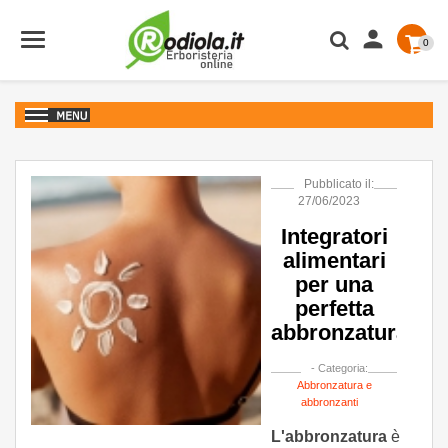

0
Pubblicato il:
27/06/2023
Integratori
alimentari
per una
perfetta
abbronzatura
- Categoria:
Abbronzatura e
abbronzanti
L'abbronzatura
è