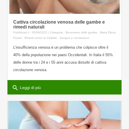
Cattiva circolazione venosa delle gambe e
rimedi naturali
Pubblicato il : 05/06/2021 | Categoria :
Benessere delle gambe
,
Maria Elena
Frosini
,
Rimedi contro la Cellulite
,
Sangue e circolazione
L'insufficienza venosa è un problema che colpisce oltre il
40% della popolazione nei paesi Occidentali. In Italia il 55%
delle donne tra i 24 e i 55 anni accusa disturbi di cattiva
circolazione venosa
search
Leggi di più