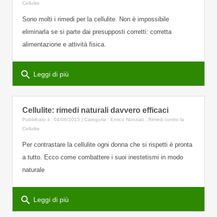
Cellulite
Sono molti i rimedi per la cellulite. Non è impossibile
eliminarla se si parte dai presupposti corretti: corretta
alimentazione e attività fisica.
search
Leggi di più
Cellulite: rimedi naturali davvero efficaci
Pubblicato il : 04/06/2015 | Categoria :
Enrico Nunziati
,
Rimedi contro la
Cellulite
Per contrastare la cellulite ogni donna che si rispetti è pronta
a tutto. Ecco come combattere i suoi inestetismi in modo
naturale
search
Leggi di più