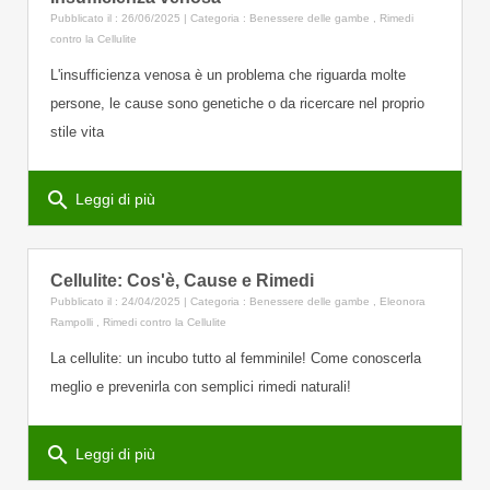
Pubblicato il : 26/06/2025 | Categoria :
Benessere delle gambe
,
Rimedi
contro la Cellulite
L'insufficienza venosa è un problema che riguarda molte
persone, le cause sono genetiche o da ricercare nel proprio
stile vita
search
Leggi di più
Cellulite: Cos'è, Cause e Rimedi
Pubblicato il : 24/04/2025 | Categoria :
Benessere delle gambe
,
Eleonora
Rampolli
,
Rimedi contro la Cellulite
La cellulite: un incubo tutto al femminile! Come conoscerla
meglio e prevenirla con semplici rimedi naturali!
search
Leggi di più