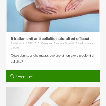
5 trattamenti anti cellulite naturali ed efficaci
Pubblicato il : 27/12/2017 | Categoria :
Eleonora Rampolli
,
Rimedi contro la
Cellulite
Quale donna, anche magra, può dire di non avere problemi di
cellulite?
search
Leggi di più