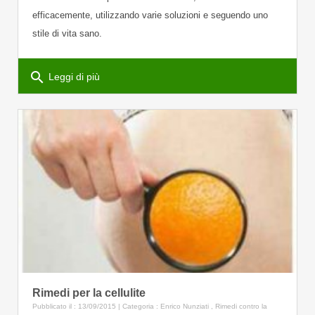
efficacemente, utilizzando varie soluzioni e seguendo uno
stile di vita sano.
search
Leggi di più
Rimedi per la cellulite
Pubblicato il : 13/09/2015 | Categoria :
Enrico Nunziati
,
Rimedi contro la