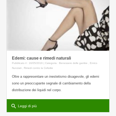
Edemi: cause e rimedi naturali
Pubblicato il : 16/05/2016 | Categoria :
Benessere delle gambe
,
Enrico
Nunziati
,
Rimedi contro la Cellulite
Oltre a rappresentare un inestetismo disagevole, gli edemi
sono un preoccupante segnale di cambiamento della
distribuzione dei liquidi nel corpo.
search
Leggi di più