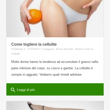
Come togliere la cellulite
Pubblicato il : 17/03/2017 | Categoria :
Enrico Nunziati
,
Rimedi contro la
Cellulite
Molte donne hanno la tendenza ad accumulare il grasso nella
parte inferiore del corpo, su cosce e gambe. La cellulite è
sempre in agguato. Vediamo quali rimedi adottare.
search
Leggi di più