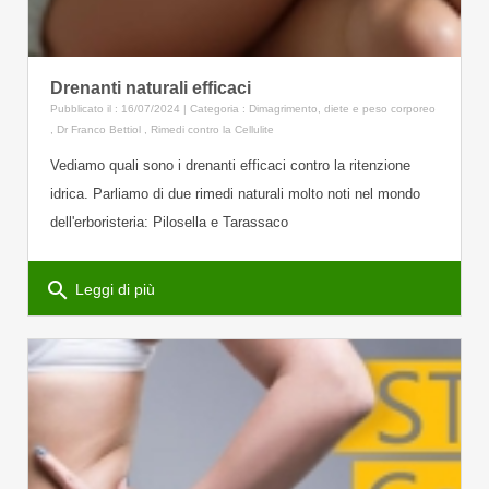
Drenanti naturali efficaci
Pubblicato il : 16/07/2024 | Categoria :
Dimagrimento, diete e peso corporeo
,
Dr Franco Bettiol
,
Rimedi contro la Cellulite
Vediamo quali sono i drenanti efficaci contro la ritenzione
idrica. Parliamo di due rimedi naturali molto noti nel mondo
dell'erboristeria: Pilosella e Tarassaco
search
Leggi di più