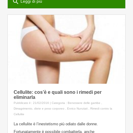
search
Leggi di più
Cellulite: cos’è e quali sono i rimedi per
eliminarla
Pubblicato il : 21/02/2016 | Categoria :
Benessere delle gambe
,
Dimagrimento, diete e peso corporeo
,
Enrico Nunziati
,
Rimedi contro la
Cellulite
La cellulite è l’inestetismo più odiato dalle donne.
Fortunatamente è possibile combatterla, anche