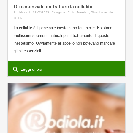
Oli essenziali per trattare la cellulite
Pubblicato il : 27/02/2025 | Categoria :
Enrico Nunziati
,
Rimedi contro la
Cellulite
La cellulite è il principale inestetismo femminile. Esistono
moltissimi strumenti naturali per il trattamento di questo
inestetismo. Ovviamente all'appello non potevano mancare
gli oli essenziali
search
Leggi di più