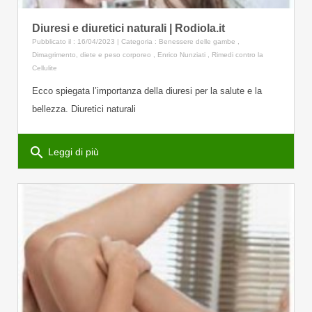
Diuresi e diuretici naturali | Rodiola.it
Pubblicato il : 16/04/2023 | Categoria :
Benessere delle gambe
,
Dimagrimento, diete e peso corporeo
,
Enrico Nunziati
,
Rimedi contro la
Cellulite
Ecco spiegata l’importanza della diuresi per la salute e la
bellezza. Diuretici naturali
search
Leggi di più