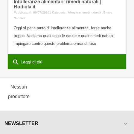
Intolleranze alimentari: rimedi naturali |
Rodiola.it
Pubblicato il : 09/07/2016 | Categoria :
Allergie e rimedi naturali
,
Enrico
Nunziati
Oggi si parla tanto di intolleranze alimentari, forse anche
troppo. Vediamo quali sono le cause e quali rimedi naturali
impiegare contro questo problema ormai diffuso
search
Leggi di più
Nessun
produttore

NEWSLETTER