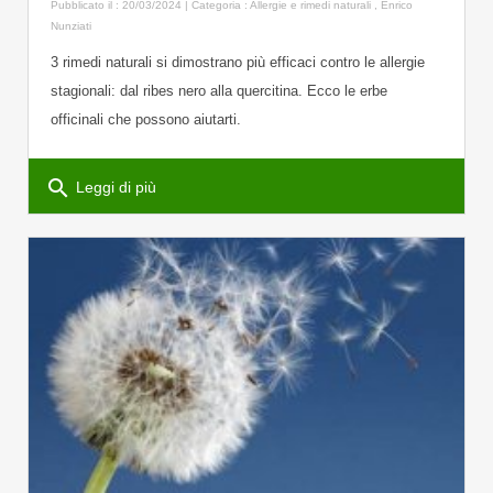
Pubblicato il : 20/03/2024 | Categoria :
Allergie e rimedi naturali
,
Enrico
Nunziati
3 rimedi naturali si dimostrano più efficaci contro le allergie
stagionali: dal ribes nero alla quercitina. Ecco le erbe
officinali che possono aiutarti.
search
Leggi di più