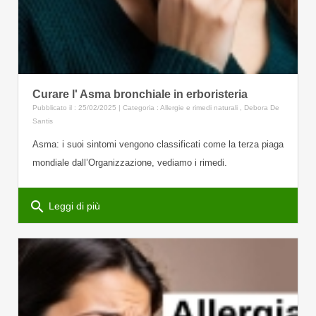
Curare l' Asma bronchiale in erboristeria
Pubblicato il : 25/02/2025 | Categoria :
Allergie e rimedi naturali
,
Debora De
Santis
Asma: i suoi sintomi vengono classificati come la terza piaga
mondiale dall’Organizzazione, vediamo i rimedi.
search
Leggi di più