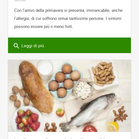
Nunziati
Con l’arrivo della primavera si presenta, immancabile, anche
l’allergia, di cui soffrono ormai tantissime persone. I sintomi
possono essere più o meno forti.
search
Leggi di più