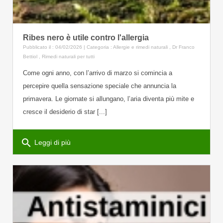
Ribes nero è utile contro l'allergia
Pubblicato il : 04/02/2026 | Categoria :
Allergie e rimedi naturali
,
Dr Franco
Bettiol
,
Rimedi naturali per tutti
Come ogni anno, con l’arrivo di marzo si comincia a
percepire quella sensazione speciale che annuncia la
primavera. Le giornate si allungano, l’aria diventa più mite e
cresce il desiderio di star [...]
search
Leggi di più