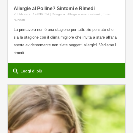
Allergie al Polline? Sintomi e Rimedi
Pubblicato il : 19/03/2024 | Categoria :
Allergie e rimedi naturali
,
Enrico
Nunziati
La primavera non è una stagione per tutti. Se pensate che
sia la stagione con il clima migliore che invita a stare all'aria
aperta evidentemente non siete soggetti allergici. Vediamo i
rimedi
search
Leggi di più