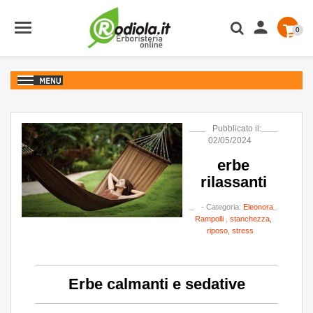

0
Pubblicato il:
02/05/2024
erbe
rilassanti
- Categoria:
Eleonora
Rampolli
,
stanchezza,
riposo, stress
Erbe calmanti e sedative