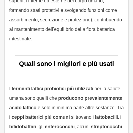
superfici interne ed esterne del corpo umano,
formando strati protettivi e svolgendo funzioni come
assorbimento, secrezione e protezione), contribuendo
al mantenimento dell'equilibrio della flora batterica
intestinale.
Quali sono i migliori e più usati
I
fermenti lattici probiotici più utilizzati
per la salute
umana sono quelli che
producono prevalentemente
acido lattico
e solo in minima parte altre sostanze. Tra
i
ceppi batterici più comuni
si trovano i
lattobacilli
, i
bifidobatteri
, gli
enterococchi
, alcuni
streptococchi