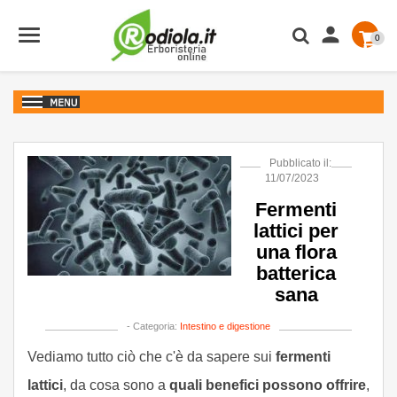

0
Pubblicato il:
11/07/2023
Fermenti
lattici per
una flora
batterica
sana
- Categoria:
Intestino e digestione
Vediamo tutto ciò che c'è da sapere sui
fermenti
lattici
, da cosa sono a
quali benefici possono offrire
,