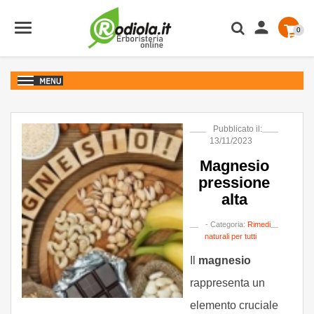

0
Pubblicato il:
13/11/2023
Magnesio
pressione
alta
- Categoria:
Rimedi
naturali per tutti
Il
magnesio
rappresenta un
elemento cruciale