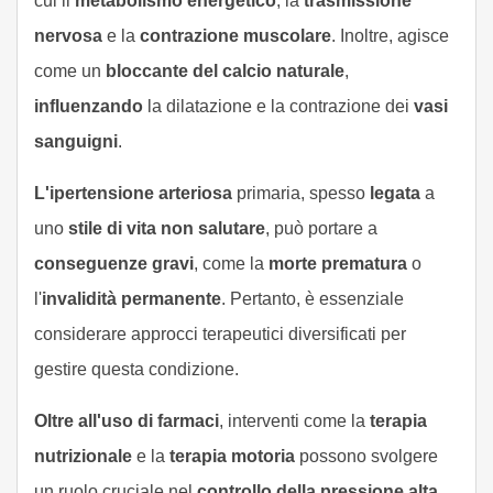
cui il
metabolismo energetico
, la
trasmissione
nervosa
e la
contrazione muscolare
. Inoltre, agisce
come un
bloccante del calcio naturale
,
influenzando
la dilatazione e la contrazione dei
vasi
sanguigni
.
L'ipertensione arteriosa
primaria, spesso
legata
a
uno
stile di vita non salutare
, può portare a
conseguenze gravi
, come la
morte prematura
o
l'
invalidità permanente
. Pertanto, è essenziale
considerare approcci terapeutici diversificati per
gestire questa condizione.
Oltre all'uso di farmaci
, interventi come la
terapia
nutrizionale
e la
terapia motoria
possono svolgere
un ruolo cruciale nel
controllo della pressione alta
.