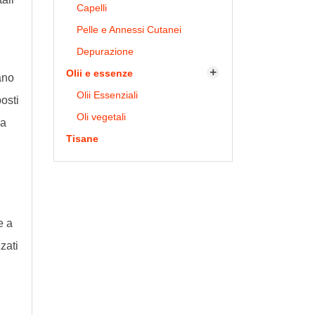
Capelli
Pelle e Annessi Cutanei
Depurazione
Olii e essenze

ano
Olii Essenziali
osti
Oli vegetali
la
Tisane
e a
zati