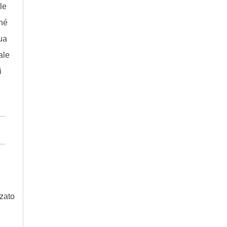
le
ché
sua
ale
i
zzato