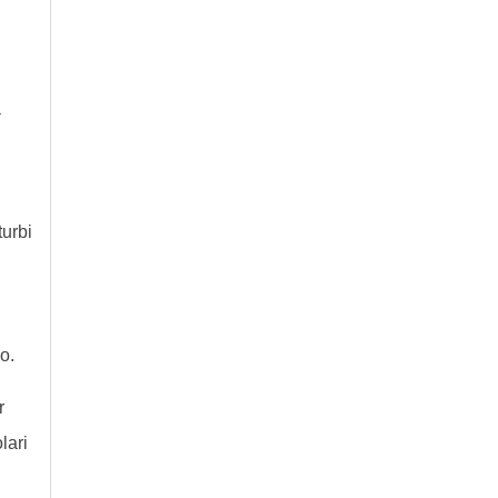
a
turbi
o.
r
lari