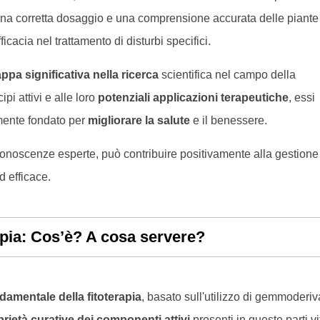
una corretta dosaggio e una comprensione accurata delle piante
icacia nel trattamento di disturbi specifici.
appa significativa nella ricerca
scientifica nel campo della
ipi attivi e alle loro
potenziali applicazioni terapeutiche
, essi
mente fondato per
migliorare la salute
e il benessere.
 conoscenze esperte, può contribuire positivamente alla gestione
d efficace.
ia: Cos’è? A cosa servere?
amentale della fitoterapia
, basato sull'utilizzo di gemmoderiva
rietà curative dei componenti attivi
presenti in queste parti vi