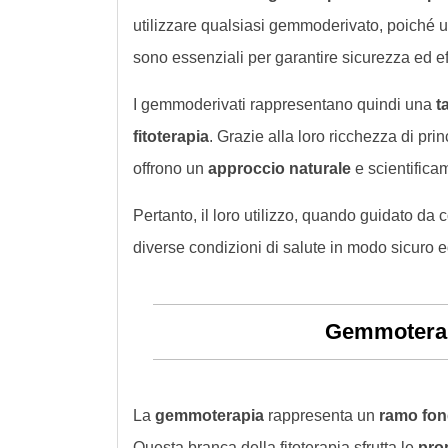
utilizzare qualsiasi gemmoderivato, poiché 
sono essenziali per garantire sicurezza ed eff
I gemmoderivati rappresentano quindi una
t
fitoterapia
. Grazie alla loro ricchezza di princ
offrono un
approccio naturale
e scientifica
Pertanto, il loro utilizzo, quando guidato da
diverse condizioni di salute in modo sicuro e
Gemmoterap
La
gemmoterapia
rappresenta un
ramo fond
Questa branca della fitoterapia sfrutta le
prop