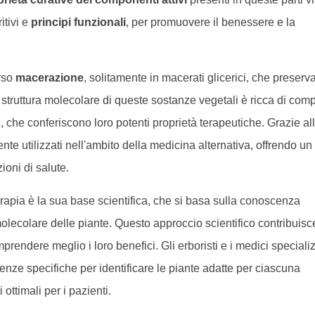
ritivi e
principi funzionali
, per promuovere il benessere e la
rso
macerazione
, solitamente in macerati glicerici, che preserv
La struttura molecolare di queste sostanze vegetali è ricca di comp
imi, che conferiscono loro potenti proprietà terapeutiche. Grazie al
te utilizzati nell'ambito della medicina alternativa, offrendo un
ioni di salute.
rapia è la sua base scientifica, che si basa sulla conoscenza
molecolare delle piante. Questo approccio scientifico contribuisc
prendere meglio i loro benefici. Gli erboristi e i medici specializ
ze specifiche per identificare le piante adatte per ciascuna
 ottimali per i pazienti.