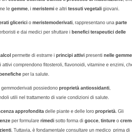
ome le
gemme
, i
meristemi
e altri
tessuti vegetali
giovani.
rati glicerici
o
meristemoderivati
, rappresentano una
parte
 erboristi e dai medici per sfruttare i
benefici terapeutici delle
o
alcol
permette di estrarre i
principi attivi
presenti
nelle gemme
pi attivi comprendono fitosteroli, flavonoidi, vitamine e enzimi, ch
 benefiche
per la salute.
i gemmoderivati possiedono
proprietà antiossidanti
,
i utili nel trattamento di varie condizioni di salute.
cenza approfondita
delle piante e delle loro
proprietà
. Gli
enze
per formulare
rimedi
sotto forma di
gocce
,
tinture
o
crem
zienti
. Tuttavia, è fondamentale consultare un medico prima di