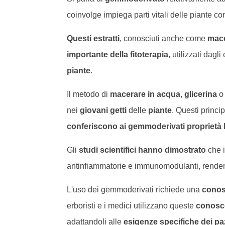
coinvolge impiega parti vitali delle piante c
Questi estratti
, conosciuti anche come
mace
importante della fitoterapia
, utilizzati dagli
piante
.
Il metodo di
macerare in acqua
,
glicerina
nei
giovani getti
delle
piante
. Questi princi
conferiscono ai gemmoderivati proprietà
Gli
studi scientifici hanno dimostrato
che 
antinfiammatorie e immunomodulanti, rendendol
L'uso dei gemmoderivati richiede una
conos
erboristi e i medici utilizzano queste
conosc
adattandoli alle
esigenze specifiche dei pa