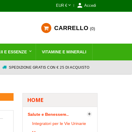


EUR €
Accedi
CARRELLO
0
II E ESSENZE
VITAMINE E MINERALI
SPEDIZIONE GRATIS CON € 25 DI ACQUISTO
HOME
Salute e Benessere..

Integratori per le Vie Urinarie