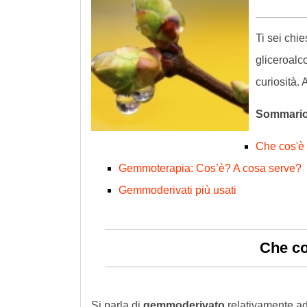
Ti sei chi
gliceroalc
curiosità.
Sommari
Che cos'è
Gemmoterapia: Cos’è? A cosa serve?
Gemmoderivati più usati
Che c
Si parla di
gemmoderivato
relativamente a