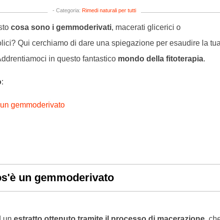
- Categoria:
Rimedi naturali per tutti
esto
cosa sono i gemmoderivati
, macerati glicerici o
olici? Qui cerchiamo di dare una spiegazione per esaudire la tu
 Addrentiamoci in questo fantastico
mondo della fitoterapia
.
o
:
 un gemmoderivato
os'è un gemmoderivato
d un
estratto ottenuto tramite il processo di macerazione
, ch