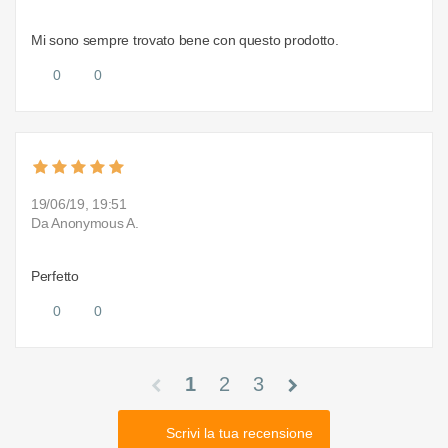
Mi sono sempre trovato bene con questo prodotto.
0
0
19/06/19, 19:51
Da Anonymous A.
Perfetto
0
0
1
2
3
chevron_left
chevron_right
Scrivi la tua recensione