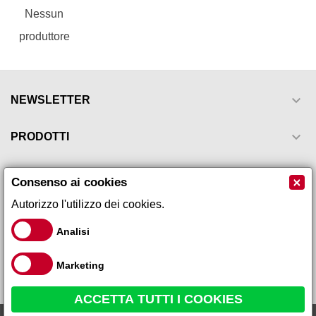
Nessun
produttore

NEWSLETTER

PRODOTTI

LA NOSTRA AZIENDA
×
Consenso ai cookies
Autorizzo l'utilizzo dei cookies.

IL TUO ACCOUNT
Analisi

INFORMAZIONI NEGOZIO
Marketing
ACCETTA TUTTI I COOKIES
Kos - Tarassaco S.I 100ml