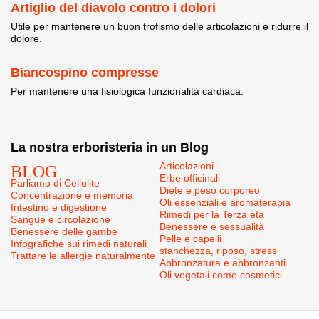
Artiglio del diavolo contro i dolori
Utile per mantenere un buon trofismo delle articolazioni e ridurre il
dolore.
Biancospino compresse
Per mantenere una fisiologica funzionalità cardiaca.
La nostra erboristeria in un Blog
BLOG
Articolazioni
Erbe officinali
Parliamo di Cellulite
Diete e peso corporeo
Concentrazione e memoria
Oli essenziali e aromaterapia
Intestino e digestione
Rimedi per la Terza eta
Sangue e circolazione
Benessere e sessualità
Benessere delle gambe
Pelle e capelli
Infografiche sui rimedi naturali
stanchezza, riposo, stress
Trattare le allergie naturalmente
Abbronzatura e abbronzanti
Oli vegetali come cosmetici