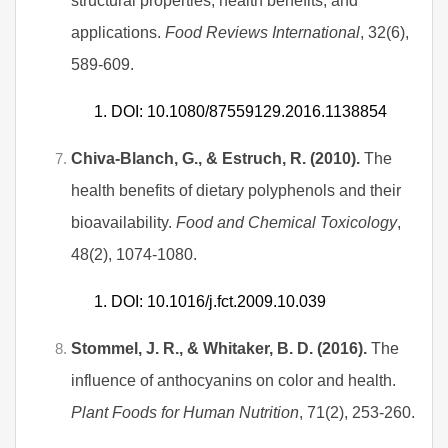
structural properties, health benefits, and
applications.
Food Reviews International
, 32(6),
589-609.
DOI: 10.1080/87559129.2016.1138854
Chiva-Blanch, G., & Estruch, R. (2010).
The
health benefits of dietary polyphenols and their
bioavailability.
Food and Chemical Toxicology
,
48(2), 1074-1080.
DOI: 10.1016/j.fct.2009.10.039
Stommel, J. R., & Whitaker, B. D. (2016).
The
influence of anthocyanins on color and health.
Plant Foods for Human Nutrition
, 71(2), 253-260.