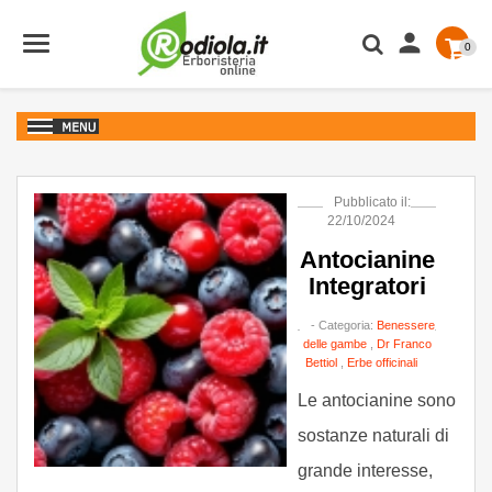

0
Pubblicato il:
22/10/2024
Antocianine
Integratori
- Categoria:
Benessere
delle gambe
,
Dr Franco
Bettiol
,
Erbe officinali
Le antocianine sono
sostanze naturali di
grande interesse,