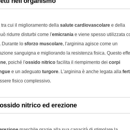
fetti nell'organismo
 tra cui il miglioramento della
salute cardiovascolare
e della
può ridurre disturbi come l'
emicrania
e viene spesso utilizzata 
. Durante lo
sforzo muscolare
, l'arginina agisce come un
lazione sanguigna e migliorando la resistenza fisica. Questo effe
one
, poiché l'
ossido nitrico
facilita il riempimento dei
corpi
ngue
e un adeguato
turgore
. L'arginina è anche legata alla
fert
ssere fisico complessivo.
 ossido nitrico ed erezione
erezione
maschile grazie alla sua capacità di stimolare la