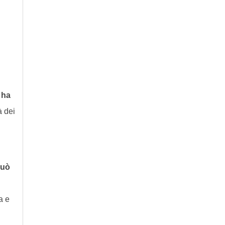
 ha
à dei
può
a e