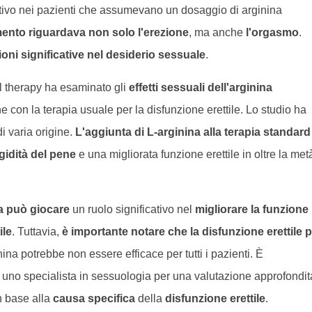
tivo nei pazienti che assumevano un dosaggio di arginina
ento riguardava non solo l'erezione
, ma anche
l'orgasmo
.
oni significative nel desiderio sessuale
.
al therapy ha esaminato gli
effetti sessuali dell'arginina
 con la terapia usuale per la disfunzione erettile. Lo studio ha
i varia origine.
L'aggiunta di L-arginina alla terapia standard
gidità del pene
e una migliorata funzione erettile in oltre la met
na può giocare
un ruolo significativo nel
migliorare la funzione
ile
. Tuttavia,
è importante notare che la disfunzione erettile 
inina potrebbe non essere efficace per tutti i pazienti. È
uno specialista in sessuologia per una valutazione approfondit
n base alla
causa specifica
della
disfunzione erettile
.