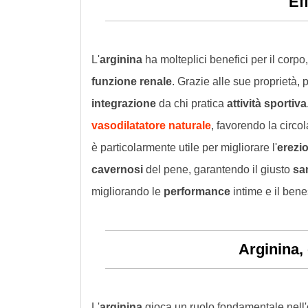
Ef
L'
arginina
ha molteplici benefici per il corpo,
funzione renale
. Grazie alle sue proprietà, 
integrazione
da chi pratica
attività sportiva
vasodilatatore naturale
, favorendo la circo
è particolarmente utile per migliorare l'
erezi
cavernosi
del pene, garantendo il giusto
sa
migliorando le
performance
intime e il bene
Arginina,
L'
arginina
gioca un ruolo fondamentale nell'