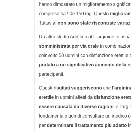
hanno dimostrato un miglioramento significa
compreso tra 50e 150 mg. Questo
miglioram
Tuttavia,
non sono state riscontrate variazi
Un altro studio Addition of L-arginine to usu
somministrata per via orale
in combinazione
coinvolto 50 uomini con disfunzione erettile d
portato a un significativo aumento della ri
partecipanti.
Questi
risultati suggeriscono
che
l'argini
erettile
in uomini affetti da
disfunzione erett
essere causata da diverse ragioni
, e l'arg
fondamentale quindi consultare un medico o 
per
determinare il trattamento più adatto
i