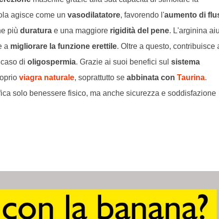
ola agisce come un
vasodilatatore
, favorendo l'
aumento di flu
ne più
duratura
e una maggiore
rigidità del pene
. L'arginina ai
e a
migliorare la funzione erettile
. Oltre a questo, contribuisce 
n caso di
oligospermia
. Grazie ai suoi benefici sul
sistema
roprio
viagra naturale
, soprattutto se
abbinata con
Taurina
.
fica solo benessere fisico, ma anche sicurezza e soddisfazione