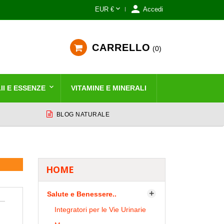


EUR €
Accedi
CARRELLO
0
II E ESSENZE
VITAMINE E MINERALI
BLOG NATURALE
HOME
Salute e Benessere..

Integratori per le Vie Urinarie