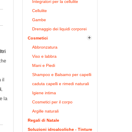
Integratori per la cellulite
Cellulite
Gambe
Drenaggio dei liquidi corporei
Cosmetici

Abbronzatura
ltri
Viso e labbra
che
Mani e Piedi
Shampoo e Balsamo per capelli
 il
caduta capelli e rimedi naturali
i
,
Igiene intima
e la
Cosmetici per il corpo
Argille naturali
Regali di Natale
Soluzioni idroalcoliche - Tinture