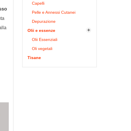
Capelli
sso
Pelle e Annessi Cutanei
uta
Depurazione
alla
Olii e essenze

Olii Essenziali
Oli vegetali
Tisane