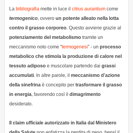
La
bibliografia
mette in luce il
citrus aurantium
come
termogenico
, ovvero
un potente alleato nella lotta
contro il grasso corporeo
. Questo avviene grazie al
potenziamento del metabolismo
tramite un
meccanismo noto come “
termogenesi
” - un
processo
metabolico che stimola la produzione di calore nel
tessuto adiposo
e muscolare partendo dai
grassi
accumulati
. In altre parole, il
meccanismo d'azione
della sinefrina
è concepito per
trasformare il grasso
in energia
, favorendo così il
dimagrimento
desiderato.
Il claim ufficiale autorizzato in Italia dal Ministero
della Salute
non enfatizza la perdita di peso, bensì il