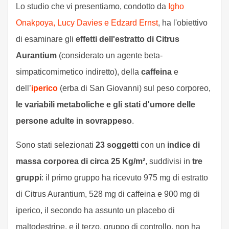
Lo studio che vi presentiamo, condotto da
Igho
Onakpoya, Lucy Davies e Edzard Ernst
, ha l'obiettivo
di esaminare gli
effetti dell'estratto di Citrus
Aurantium
(considerato un agente beta-
simpaticomimetico indiretto), della
caffeina
e
dell’
iperico
(erba di San Giovanni) sul peso corporeo,
le variabili metaboliche e gli stati d'umore delle
persone adulte in sovrappeso
.
Sono stati selezionati
23 soggetti
con un
indice di
massa corporea di circa 25 Kg/m²
, suddivisi in
tre
gruppi
: il primo gruppo ha ricevuto 975 mg di estratto
di Citrus Aurantium, 528 mg di caffeina e 900 mg di
iperico, il secondo ha assunto un placebo di
maltodestrine, e il terzo, gruppo di controllo, non ha