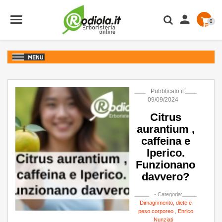

0
Pubblicato il:
09/09/2024
Citrus
aurantium ,
caffeina e
Iperico.
Funzionano
davvero?
- Categoria:
Dimagrimento, diete e
peso corporeo
,
Enrico
Nunziati