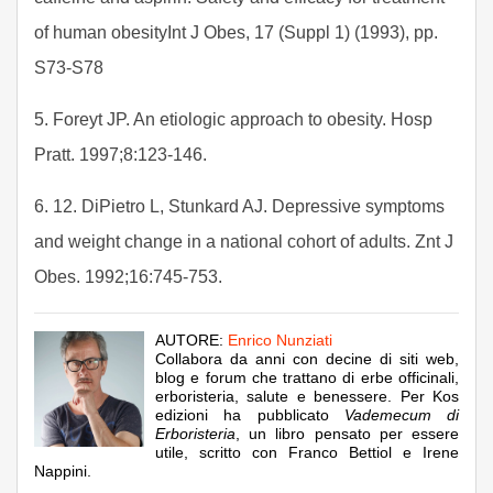
of human obesityInt J Obes, 17 (Suppl 1) (1993), pp.
S73-S78
5. Foreyt JP. An etiologic approach to obesity. Hosp
Pratt. 1997;8:123-146.
6. 12. DiPietro L, Stunkard AJ. Depressive symptoms
and weight change in a national cohort of adults. Znt J
Obes. 1992;16:745-753.
AUTORE:
Enrico Nunziati
Collabora da anni con decine di siti web,
blog e forum che trattano di erbe officinali,
erboristeria, salute e benessere. Per Kos
edizioni ha pubblicato
Vademecum di
Erboristeria
, un libro pensato per essere
utile, scritto con Franco Bettiol e Irene
Nappini.