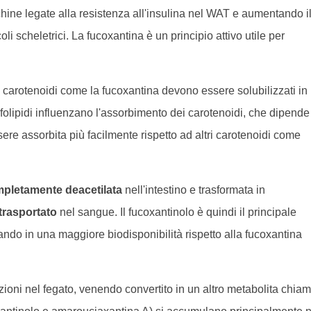
hine legate alla resistenza all'insulina nel WAT e aumentando i
i scheletrici. La fucoxantina è un principio attivo utile per
, i carotenoidi come la fucoxantina devono essere solubilizzati in
folipidi influenzano l'assorbimento dei carotenoidi, che dipende
sere assorbita più facilmente rispetto ad altri carotenoidi come
mpletamente deacetilata
nell'intestino e trasformata in
trasportato
nel sangue. Il fucoxantinolo è quindi il principale
tando in una maggiore biodisponibilità rispetto alla fucoxantina
azioni nel fegato, venendo convertito in un altro metabolita chia