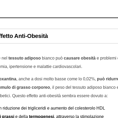
ffetto Anti-Obesità
e nel
tessuto adiposo
bianco può
causare obesità
e problemi 
emia, ipertensione e malattie cardiovascolari.
coxantina
, anche a dosi molto basse come lo 0,02%,
può ridurr
mulo di grasso corporeo
, il peso del tessuto adiposo bianco 
abetici. Questo effetto anti-obesità sembra essere dovuto a:
n riduzione dei trigliceridi e aumento del colesterolo HDL
i grassi
e della
termogenesi
, attraverso la stimolazione