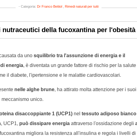
- Categoria:
Dr Franco Bettiol
,
Rimedi naturali per tutti
i nutraceutici della fucoxantina per l'obesità
 causata da uno
squilibrio tra l'assunzione di energia e il
di energia
, è diventata un grande fattore di rischio per la salute
 il diabete, l'ipertensione e le malattie cardiovascolari.
resente
nelle alghe brune
, ha attirato molta attenzione per i suoi
 un meccanismo unico.
oteina disaccoppiante 1 (UCP1)
nel
tessuto adiposo bianco
na, UCP1,
può dissipare energia
attraverso l'ossidazione degli
a fucoxantina migliora la resistenza all'insulina e regola i livelli di