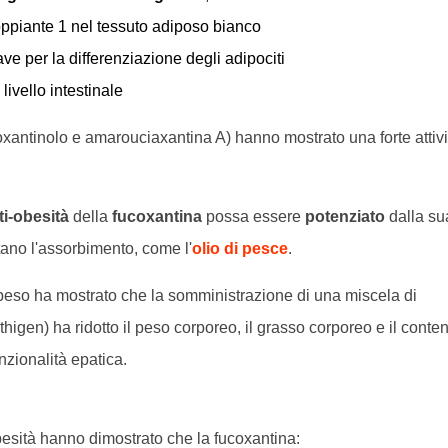
oppiante 1 nel tessuto adiposo bianco
ve per la differenziazione degli adipociti
livello intestinale
ucoxantinolo e amarouciaxantina A) hanno mostrato una forte attivi
nti-obesità
della
fucoxantina
possa essere
potenziato
dalla su
ano l'assorbimento, come l'
olio di pesce
.
ppeso ha mostrato che la somministrazione di una miscela di
higen) ha ridotto il peso corporeo, il grasso corporeo e il conte
nzionalità epatica.
besità hanno dimostrato che la fucoxantina: