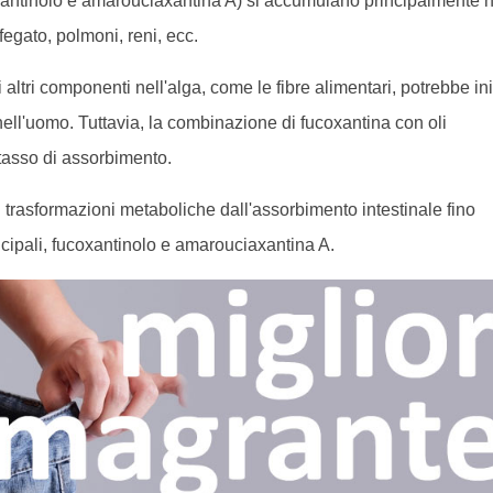
xantinolo e amarouciaxantina A) si accumulano principalmente n
 fegato, polmoni, reni, ecc.
altri componenti nell'alga, come le fibre alimentari, potrebbe ini
nell'uomo. Tuttavia, la combinazione di fucoxantina con oli
 tasso di assorbimento.
di trasformazioni metaboliche dall'assorbimento intestinale fino
incipali, fucoxantinolo e amarouciaxantina A.