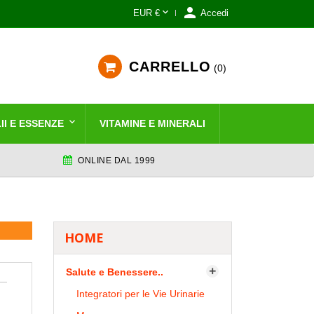


EUR €
Accedi
CARRELLO
0
II E ESSENZE
VITAMINE E MINERALI
ONLINE DAL 1999
HOME
Salute e Benessere..

Integratori per le Vie Urinarie