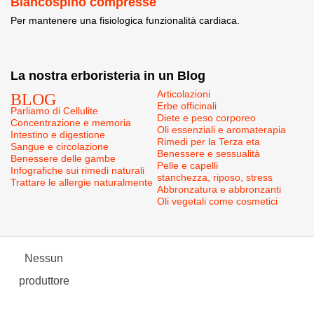
Biancospino compresse
Per mantenere una fisiologica funzionalità cardiaca.
La nostra erboristeria in un Blog
BLOG
Articolazioni
Erbe officinali
Parliamo di Cellulite
Diete e peso corporeo
Concentrazione e memoria
Oli essenziali e aromaterapia
Intestino e digestione
Rimedi per la Terza eta
Sangue e circolazione
Benessere e sessualità
Benessere delle gambe
Pelle e capelli
Infografiche sui rimedi naturali
stanchezza, riposo, stress
Trattare le allergie naturalmente
Abbronzatura e abbronzanti
Oli vegetali come cosmetici
Nessun
produttore