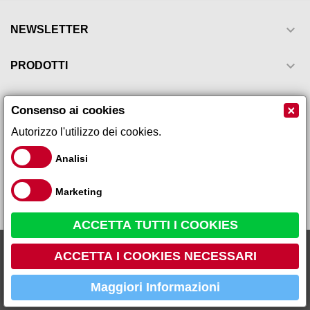

NEWSLETTER

PRODOTTI

LA NOSTRA AZIENDA
×
Consenso ai cookies
Autorizzo l'utilizzo dei cookies.

IL TUO ACCOUNT
Analisi

INFORMAZIONI NEGOZIO
Marketing
ACCETTA TUTTI I COOKIES
Kos - Olio di germe di...
Galeno Sistemi s.r.l via Leopardi, 17 - 59015 - Carmignano Loc.
50,00 €
ACCETTA I COOKIES NECESSARI
Comeana (PO) Tel 055 87 10 105 P.IVA 01666260979 R.E.A PO
459736
Maggiori Informazioni
AGGIUNGI AL CARRELLO