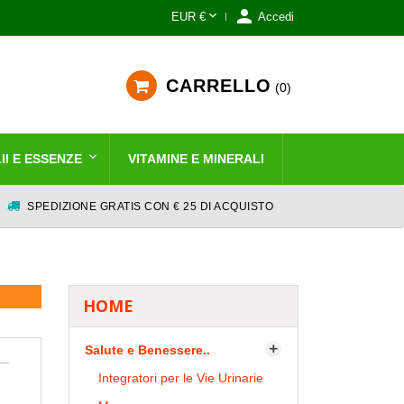


EUR €
Accedi
CARRELLO
0
II E ESSENZE
VITAMINE E MINERALI
SPEDIZIONE GRATIS CON € 25 DI ACQUISTO
HOME
Salute e Benessere..

Integratori per le Vie Urinarie