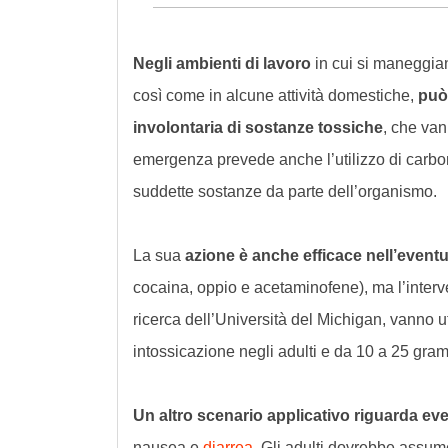
Negli ambienti di lavoro
in cui si maneggian
così come in alcune attività domestiche,
può
involontaria di sostanze tossiche
, che van
emergenza prevede anche l’utilizzo di carbon
suddette sostanze da parte dell’organismo.
La sua
azione è anche efficace nell’event
cocaina, oppio e acetaminofene), ma l’interv
ricerca dell’Università del Michigan, vanno 
intossicazione negli adulti e da 10 a 25 gram
Un altro scenario applicativo riguarda eve
nausea e
diarrea
. Gli adulti dovrebbe assum