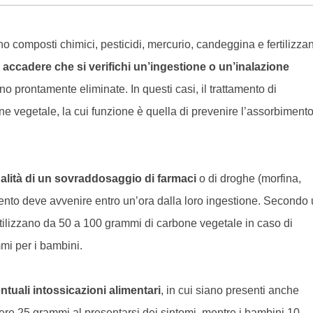
o composti chimici, pesticidi, mercurio, candeggina e fertilizzan
 accadere che si verifichi un’ingestione o un’inalazione
no prontamente eliminate. In questi casi, il trattamento di
e vegetale, la cui funzione è quella di prevenire l’assorbimento
ualità di un sovraddosaggio di farmaci
o di droghe (morfina,
ento deve avvenire entro un’ora dalla loro ingestione. Secondo
utilizzano da 50 a 100 grammi di carbone vegetale in caso di
mi per i bambini.
ntuali intossicazioni alimentari
, in cui siano presenti anche
ere 25 grammi al presentarsi dei sintomi, mentre i bambini 10