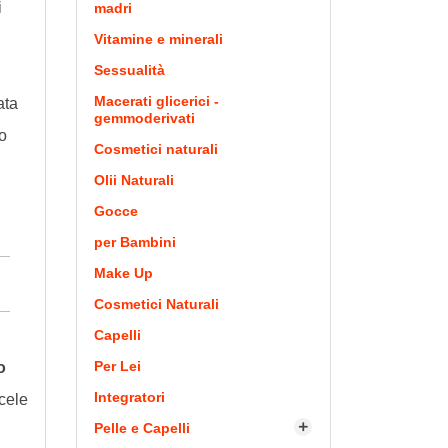
i
madri
Vitamine e minerali
Sessualità
Macerati glicerici -
ata
gemmoderivati
o
Cosmetici naturali
Olii Naturali
Gocce
per Bambini
Make Up
Cosmetici Naturali
Capelli
Per Lei
o
Integratori
scele
Pelle e Capelli
