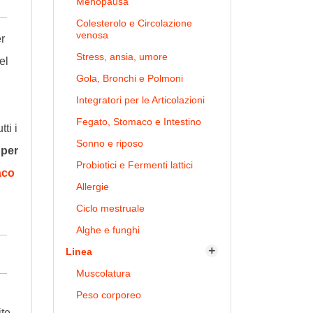
Menopausa
Colesterolo e Circolazione
venosa
r
Stress, ansia, umore
el
Gola, Bronchi e Polmoni
Integratori per le Articolazioni
Fegato, Stomaco e Intestino
ti i
Sonno e riposo
 per
Probiotici e Fermenti lattici
aco
Allergie
Ciclo mestruale
Alghe e funghi
Linea

Muscolatura
Peso corporeo
te,