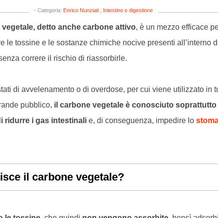
- Categoria:
Enrico Nunziati
,
Intestino e digestione
vegetale, detto anche carbone attivo
, è un mezzo efficace pe
re le tossine e le sostanze chimiche nocive presenti all’interno d
nza correre il rischio di riassorbirle.
tati di avvelenamento o di overdose, per cui viene utilizzato in tut
grande pubblico,
il carbone vegetale è conosciuto soprattutto
i ridurre i gas intestinali
e, di conseguenza, impedire lo
stom
sce il carbone vegetale?
o le tossine
, che quindi
non vengono assorbite
, bensì adsorbi