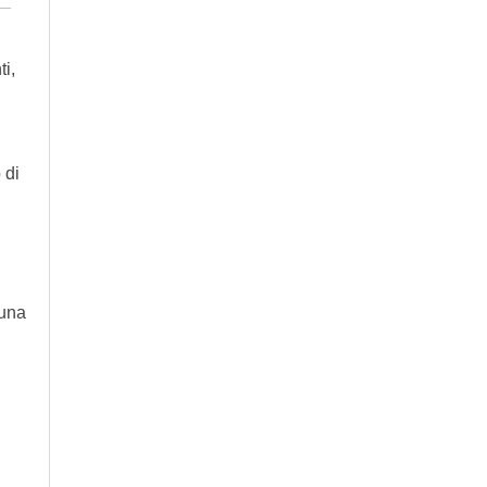
ti,
 di
 una