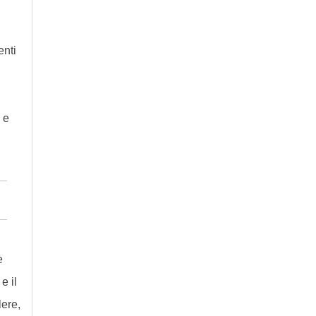
enti
 e
e
e il
lere,