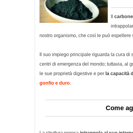
Il
carbone 
intrappola
nostro organismo, che così le può espellere se
Il suo impiego principale riguarda la cura di s
centri di emergenza del mondo; tuttavia, al 
le sue proprietà digestive e per
la capacità d
gonfio e duro
.
Come agi
La struttura porosa
intrappola al suo intern