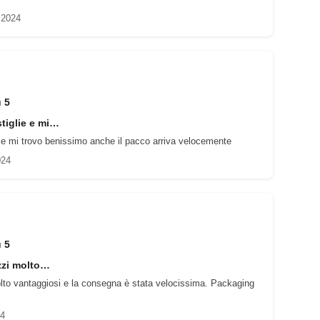
 2024
u 5
tiglie e mi…
e e mi trovo benissimo anche il pacco arriva velocemente
024
u 5
zzi molto…
olto vantaggiosi e la consegna è stata velocissima. Packaging
24