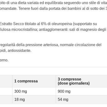
mbito di una dieta variata ed equilibrata seguendo uno stile di vita
mandate. Tenere fuori dalla portata dei bambini al di sotto dei 
 Estratto Secco titolato al 6% di oleuropeina (supportato su
lulosa microcristallina; antiagglomeranti: sali di magnesio degli
ie: regolarità della pressione arteriosa, normale circolazione del
pidi, antiossidante.
iorno.
3 compresse
1 compressa
(dose giornaliera)
300 mg
900 mg
18 mg
54 mg