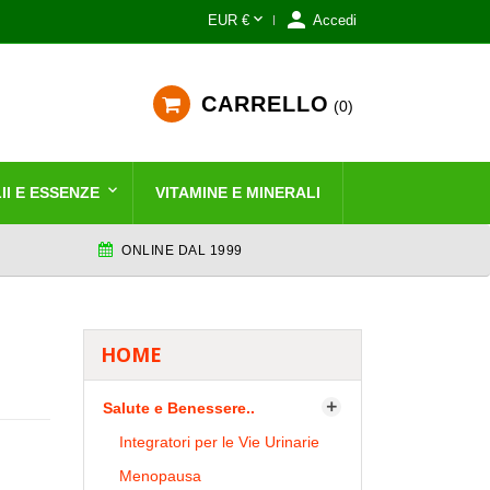


EUR €
Accedi
CARRELLO
0
II E ESSENZE
VITAMINE E MINERALI
ONLINE DAL 1999
HOME
Salute e Benessere..

Integratori per le Vie Urinarie
Menopausa