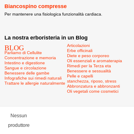
Biancospino compresse
Per mantenere una fisiologica funzionalità cardiaca.
La nostra erboristeria in un Blog
BLOG
Articolazioni
Erbe officinali
Parliamo di Cellulite
Diete e peso corporeo
Concentrazione e memoria
Oli essenziali e aromaterapia
Intestino e digestione
Rimedi per la Terza eta
Sangue e circolazione
Benessere e sessualità
Benessere delle gambe
Pelle e capelli
Infografiche sui rimedi naturali
stanchezza, riposo, stress
Trattare le allergie naturalmente
Abbronzatura e abbronzanti
Oli vegetali come cosmetici
Nessun
produttore