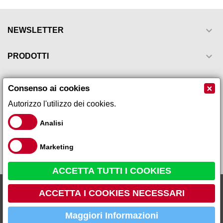

NEWSLETTER

PRODOTTI

LA NOSTRA AZIENDA
×
Consenso ai cookies
Autorizzo l'utilizzo dei cookies.

IL TUO ACCOUNT
Analisi

INFORMAZIONI NEGOZIO
Marketing
ACCETTA TUTTI I COOKIES
Collagene marino polvere...
Galeno Sistemi s.r.l via Leopardi, 17 - 59015 - Carmignano Loc.
9,60 €
16,00 €
ACCETTA I COOKIES NECESSARI
Comeana (PO) Tel 055 87 10 105 P.IVA 01666260979 R.E.A PO
459736
Maggiori Informazioni
AGGIUNGI AL CARRELLO