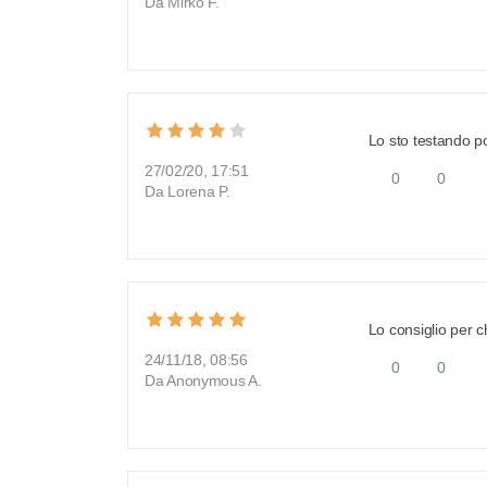
Da Mirko F.
Lo sto testando po
27/02/20, 17:51
0
0
Da Lorena P.
Lo consiglio per c
24/11/18, 08:56
0
0
Da Anonymous A.