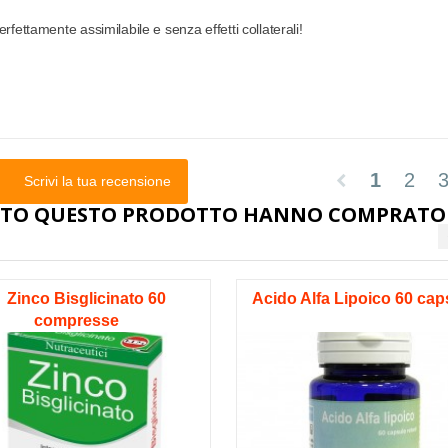
rfettamente assimilabile e senza effetti collaterali!
1
2
chevron_left
Scrivi la tua recensione
STATO QUESTO PRODOTTO HANNO COMPRATO
Zinco Bisglicinato 60
Acido Alfa Lipoico 60 cap
compresse