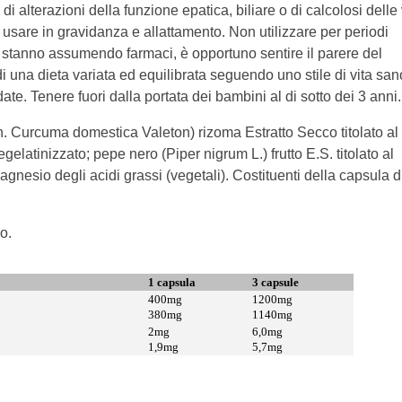
di alterazioni della funzione epatica, biliare o di calcolosi delle
on usare in gravidanza e allattamento. Non utilizzare per periodi
i stanno assumendo farmaci, è opportuno sentire il parere del
di una dieta variata ed equilibrata seguendo uno stile di vita san
e. Tenere fuori dalla portata dei bambini al di sotto dei 3 anni.
. Curcuma domestica Valeton) rizoma Estratto Secco titolato al
gelatinizzato; pepe nero (Piper nigrum L.) frutto E.S. titolato al
gnesio degli acidi grassi (vegetali). Costituenti della capsula d
.
o.
1 capsula
3 capsule
400mg
1200mg
380mg
1140mg
2mg
6,0mg
1,9mg
5,7mg