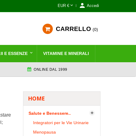


EUR €
Accedi
CARRELLO
0
II E ESSENZE
VITAMINE E MINERALI
ONLINE DAL 1999
HOME
Salute e Benessere..

stare
i;
Integratori per le Vie Urinarie
Menopausa