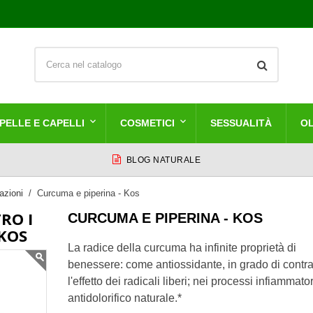
PELLE E CAPELLI
COSMETICI
SESSUALITÀ
OL
BLOG NATURALE
lazioni
Curcuma e piperina - Kos
RO I
CURCUMA E PIPERINA - KOS
 KOS
La radice della curcuma ha infinite proprietà di
benessere: come antiossidante, in grado di contra
l'effetto dei radicali liberi; nei processi infiammator
antidolorifico naturale.*