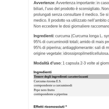
Avvertenze
: Avvertenza importante: in caso 
biliari, l’uso del prodotto è sconsigliato. N
prolungati senza consultare il medico. Se s
medico. Il prodotto va utilizzato nell’ambito 
Non eccedere le dosi giornaliere raccomandat
Ingredienti
: curcuma (Curcuma longa L. syn
95% di curcuminoidi totali; amido di mais pre
95% di piperina; antiagglomerante: sali di ma
origine vegetale: idrossipropilmetilcellulosa
Modalità d'uso
: 1 capsula 2-3 volte al giorn
Ingredienti
Tenore degli ingredienti caratterizzanti
Curcuma rizoma E.S.
corrspondente a curcuminodi
Pepe nero frutto
corrispondente a piperina
Effetti riconosciuti *