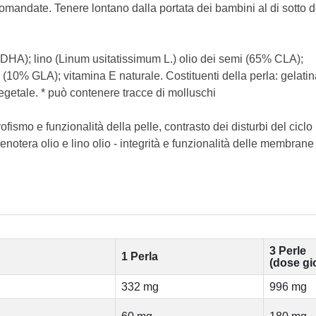
omandate. Tenere lontano dalla portata dei bambini al di sotto d
 DHA); lino (Linum usitatissimum L.) olio dei semi (65% CLA);
 (10% GLA); vitamina E naturale. Costituenti della perla: gelati
vegetale. * può contenere tracce di molluschi
 trofismo e funzionalità della pelle, contrasto dei disturbi del ciclo
 enotera olio e lino olio - integrità e funzionalità delle membrane
3 Perle
1 Perla
(dose gi
332 mg
996 mg