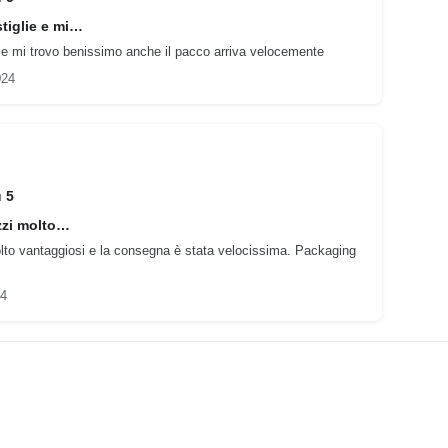
tiglie e mi…
e e mi trovo benissimo anche il pacco arriva velocemente
024
u 5
zzi molto…
olto vantaggiosi e la consegna è stata velocissima. Packaging
24