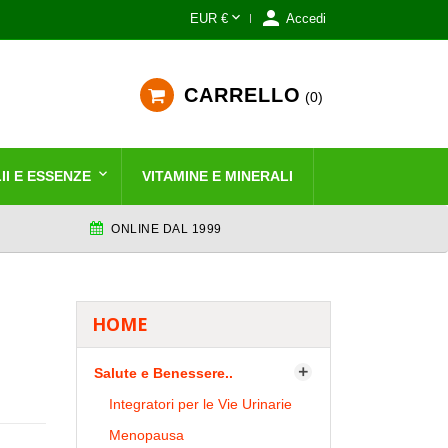


EUR €
Accedi
CARRELLO
0
II E ESSENZE
VITAMINE E MINERALI
ONLINE DAL 1999
HOME
Salute e Benessere..

Integratori per le Vie Urinarie
Menopausa