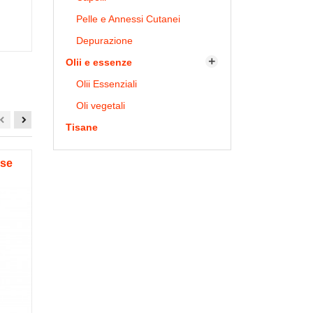
Pelle e Annessi Cutanei
Depurazione
Olii e essenze

Olii Essenziali
Oli vegetali
Tisane
sse
Biancospino 60 compresse
Kos - Es
Recenti studi indicano che il
Escolzia nott
biancospino é utile per mantenere una
utile per fa
fisiologica funzionalità...
s
10,90 €