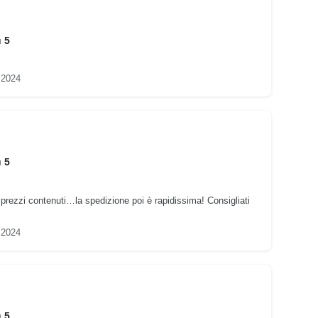
u 5
 2024
u 5
 prezzi contenuti…la spedizione poi è rapidissima! Consigliati
 2024
u 5