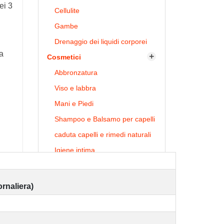
ei 3
Cellulite
Gambe
Drenaggio dei liquidi corporei
na
Cosmetici

Abbronzatura
Viso e labbra
Mani e Piedi
Shampoo e Balsamo per capelli
caduta capelli e rimedi naturali
Igiene intima
Cosmetici per il corpo
Argille naturali
ornaliera)
Regali di Natale
Soluzioni idroalcoliche - Tinture
madri