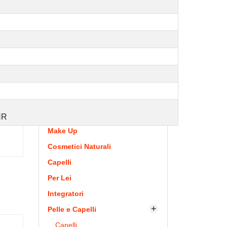
Vitamine e minerali
Sessualità
Macerati glicerici -
gemmoderivati
Cosmetici naturali
Olii Naturali
Gocce
per Bambini
NR
Make Up
Cosmetici Naturali
Capelli
Per Lei
Integratori
Pelle e Capelli

Capelli