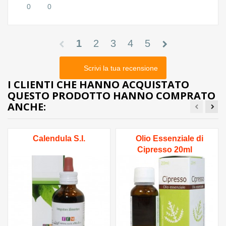
0
0
1
2
3
4
5
chevron_left
chevron_right
Scrivi la tua recensione
I CLIENTI CHE HANNO ACQUISTATO
QUESTO PRODOTTO HANNO COMPRATO
ANCHE:
Calendula S.I.
Olio Essenziale di
Cipresso 20ml