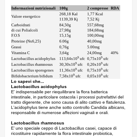
Informazioni nutrizionali
100g
2 compresse
RDA
268,18 Kal
1,77 Kcal
Valore energetico
1139,39 Kj
7,52 Kj
Carboidrati
84,50g
557,68mg
di cui Polialcoli
27,98g
184,68mg
F.O.S
15,15g
100,00mg
Proteine (Nx6,25)
6.06g
40,00mg
Grassi
0,76g
5.00mg
Vitamina C
3,64g
24,00mg
40%
9
9
Lactobacillus acidophylus
113,64x10
ufc
0,75x10
ufc
9
9
Lactobacillus rhamnosus
30,30x10
ufc
0,20x10
ufc
9
9
Lactobacillus sporogenes
11,36x10
ufc
0,75x10
ufc
9
9
Bifidobacterium bifidum
7,58x10
ufc
0,05x10
ufc
Lo sapevi che...
Lactobacillus acidophylus
E' indispensabile per riequilibrare la flora batterica
intestinale, in particolare ostacola i processi putrefattivi del
tratto digerente, che sono causa di alito cattivo e flatulenza.
L'acidophylus tiene anche sotto controllo Candida albicans,
responsabile di numerose affezioni vaginali e orali.
Lactobacillus rhamnosus
E’ uno speciale ceppo di Lactobacillus casei, capace di
ricostituire rapidamente la flora intestinale probiotica,