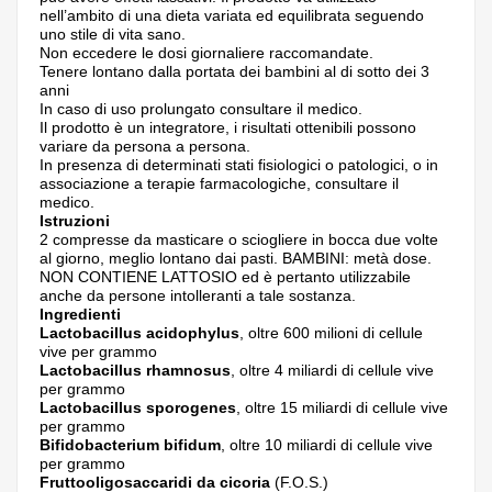
nell’ambito di una dieta variata ed equilibrata seguendo
uno stile di vita sano.
Non eccedere le dosi giornaliere raccomandate.
Tenere lontano dalla portata dei bambini al di sotto dei 3
anni
In caso di uso prolungato consultare il medico.
Il prodotto è un integratore, i risultati ottenibili possono
variare da persona a persona.
In presenza di determinati stati fisiologici o patologici, o in
associazione a terapie farmacologiche, consultare il
medico.
Istruzioni
2 compresse da masticare o sciogliere in bocca due volte
al giorno, meglio lontano dai pasti. BAMBINI: metà dose.
NON CONTIENE LATTOSIO ed è pertanto utilizzabile
anche da persone intolleranti a tale sostanza.
Ingredienti
Lactobacillus acidophylus
, oltre 600 milioni di cellule
vive per grammo
Lactobacillus rhamnosus
, oltre 4 miliardi di cellule vive
per grammo
Lactobacillus sporogenes
, oltre 15 miliardi di cellule vive
per grammo
Bifidobacterium bifidum
, oltre 10 miliardi di cellule vive
per grammo
Fruttooligosaccaridi da cicoria
(F.O.S.)