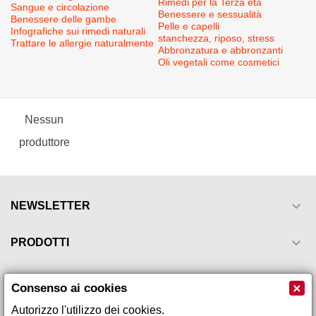
Rimedi per la Terza eta
Sangue e circolazione
Benessere e sessualità
Benessere delle gambe
Pelle e capelli
Infografiche sui rimedi naturali
stanchezza, riposo, stress
Trattare le allergie naturalmente
Abbronzatura e abbronzanti
Oli vegetali come cosmetici
Nessun
produttore

NEWSLETTER

PRODOTTI

LA NOSTRA AZIENDA
×
Consenso ai cookies
Autorizzo l'utilizzo dei cookies.
IL TUO ACCOUNT