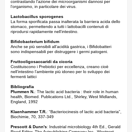
contrastando l’azione dei microorganismi dannosi per
l’organismo, in particolare dei virus.
Lactobacillus sporogenes
La forma sporificata passa inalterata la barriera acida dello
stomaco, permettendo a tutti i lattobacilli contenuti di
riprodursi rapidamente nell’intestino.
Bifidobacterium bifidum
Anche se più sensibili all’acidità gastrica, i Bifidobatteri
sono indispensabili per distruggere i germi patogeni.
Fruttooligosaccaridi da cicoria
Costituiscono i Prebiotici per eccellenza, creano cioè
nell’intestino l’ambiente più idoneo per lo sviluppo dei
fermenti lattici
Bibliografia
Plummen N.
: The lactic acid bacteria : their role in human
health, Biomed. Publications Ltd., Shirley, West Midlands,
England, 1992
Klaenhammer T.R.
: “Bacteriocinesis of lactic acid bacteria”,
Biochimie, 70, 337-349
Prescott & Dunn's
: Industrial microbiology 4th Ed., Gerald
Reed Editor, The Avipublishing Company Inc., Westport,