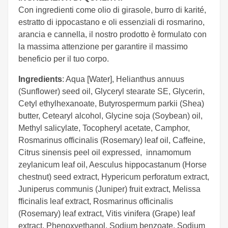
Con ingredienti come olio di girasole, burro di karité,
estratto di ippocastano e oli essenziali di rosmarino,
arancia e cannella, il nostro prodotto è formulato con
la massima attenzione per garantire il massimo
beneficio per il tuo corpo.
Ingredients
: Aqua [Water], Helianthus annuus
(Sunflower) seed oil, Glyceryl stearate SE, Glycerin,
Cetyl ethylhexanoate, Butyrospermum parkii (Shea)
butter, Cetearyl alcohol, Glycine soja (Soybean) oil,
Methyl salicylate, Tocopheryl acetate, Camphor,
Rosmarinus officinalis (Rosemary) leaf oil, Caffeine,
Citrus sinensis peel oil expressed, innamomum
zeylanicum leaf oil, Aesculus hippocastanum (Horse
chestnut) seed extract, Hypericum perforatum extract,
Juniperus communis (Juniper) fruit extract, Melissa
fficinalis leaf extract, Rosmarinus officinalis
(Rosemary) leaf extract, Vitis vinifera (Grape) leaf
extract, Phenoxyethanol, Sodium benzoate, Sodium