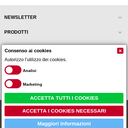

NEWSLETTER

PRODOTTI

LA NOSTRA AZIENDA
×
Consenso ai cookies
Autorizzo l'utilizzo dei cookies.

IL TUO ACCOUNT
Analisi

INFORMAZIONI NEGOZIO
Marketing
ACCETTA TUTTI I COOKIES
Crema scaldante graduale...
Galeno Sistemi s.r.l via Leopardi, 17 - 59015 - Carmignano Loc.
8,00 €
16,00 €
ACCETTA I COOKIES NECESSARI
Comeana (PO) Tel 055 87 10 105 P.IVA 01666260979 R.E.A PO
459736
Maggiori Informazioni
AGGIUNGI AL CARRELLO