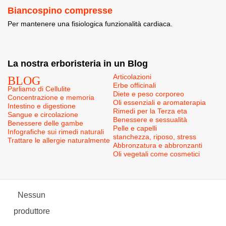
Biancospino compresse
Per mantenere una fisiologica funzionalità cardiaca.
La nostra erboristeria in un Blog
BLOG
Articolazioni
Erbe officinali
Parliamo di Cellulite
Diete e peso corporeo
Concentrazione e memoria
Oli essenziali e aromaterapia
Intestino e digestione
Rimedi per la Terza eta
Sangue e circolazione
Benessere e sessualità
Benessere delle gambe
Pelle e capelli
Infografiche sui rimedi naturali
stanchezza, riposo, stress
Trattare le allergie naturalmente
Abbronzatura e abbronzanti
Oli vegetali come cosmetici
Nessun
produttore