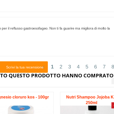
 per il reflusso gastroesofageo. Non ti fa guarire ma migliora di molto la
1
2
3
4
5
6
7
chevron_left
Scrivi la tua recensione
STATO QUESTO PRODOTTO HANNO COMPRATO
nesio cloruro kos - 100gr
Nutri Shampoo Jojoba Ka
250ml