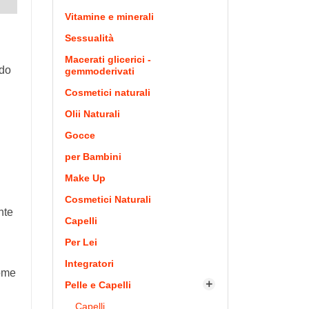
Vitamine e minerali
Sessualità
Macerati glicerici -
ndo
gemmoderivati
Cosmetici naturali
Olii Naturali
Gocce
per Bambini
Make Up
Cosmetici Naturali
nte
Capelli
Per Lei
Integratori
come
Pelle e Capelli

Capelli