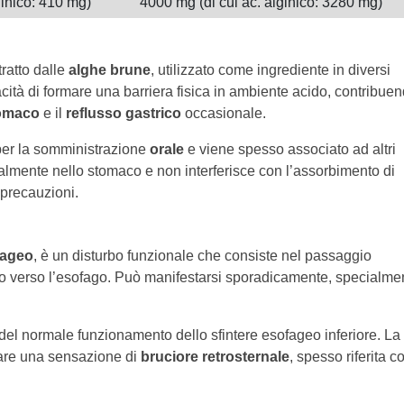
ginico: 410 mg)
4000 mg (di cui ac. alginico: 3280 mg)
ratto dalle
alghe brune
, utilizzato come ingrediente in diversi
acità di formare una barriera fisica in ambiente acido, contribue
tomaco
e il
reflusso gastrico
occasionale.
per la somministrazione
orale
e viene spesso associato ad altri
lmente nello stomaco e non interferisce con l’assorbimento di
 precauzioni.
fageo
, è un disturbo funzionale che consiste nel passaggio
aco verso l’esofago. Può manifestarsi sporadicamente, specialme
el normale funzionamento dello sfintere esofageo inferiore. La
are una sensazione di
bruciore retrosternale
, spesso riferita 