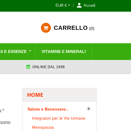


EUR €
Accedi
CARRELLO
0
II E ESSENZE
VITAMINE E MINERALI
ONLINE DAL 1999
HOME
Salute e Benessere..

.*
Integratori per le Vie Urinarie
ossono
Menopausa