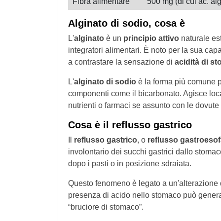
Fibra alimentare
500 mg (di cui ac. al
Alginato di sodio, cosa è
L'
alginato
è un
principio attivo
naturale est
integratori alimentari. È noto per la sua cap
a contrastare la sensazione di
acidità di s
L'
alginato di sodio
è la forma più comune 
componenti come il bicarbonato. Agisce loca
nutrienti o farmaci se assunto con le dovute
Cosa è il reflusso gastrico
Il
reflusso gastrico
, o
reflusso gastroeso
involontario dei succhi gastrici dallo stom
dopo i pasti o in posizione sdraiata.
Questo fenomeno è legato a un'alterazione d
presenza di acido nello stomaco può gener
“bruciore di stomaco”.