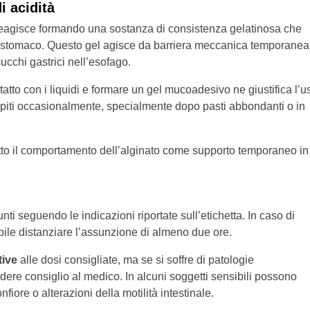
i acidità
reagisce formando una sostanza di consistenza gelatinosa che
lo stomaco. Questo gel agisce da barriera meccanica temporanea
succhi gastrici nell’esofago.
ntatto con i liquidi e formare un gel mucoadesivo ne giustifica l’u
piti occasionalmente, specialmente dopo pasti abbondanti o in
ritto il comportamento dell’alginato come supporto temporaneo in
ti seguendo le indicazioni riportate sull’etichetta. In caso di
bile distanziare l’assunzione di almeno due ore.
tive
alle dosi consigliate, ma se si soffre di patologie
dere consiglio al medico. In alcuni soggetti sensibili possono
nfiore o alterazioni della motilità intestinale.