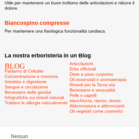
Utile per mantenere un buon trofismo delle articolazioni e ridurre il
dolore.
Biancospino compresse
Per mantenere una fisiologica funzionalità cardiaca.
La nostra erboristeria in un Blog
BLOG
Articolazioni
Erbe officinali
Parliamo di Cellulite
Diete e peso corporeo
Concentrazione e memoria
Oli essenziali e aromaterapia
Intestino e digestione
Rimedi per la Terza eta
Sangue e circolazione
Benessere e sessualità
Benessere delle gambe
Pelle e capelli
Infografiche sui rimedi naturali
stanchezza, riposo, stress
Trattare le allergie naturalmente
Abbronzatura e abbronzanti
Oli vegetali come cosmetici
Nessun