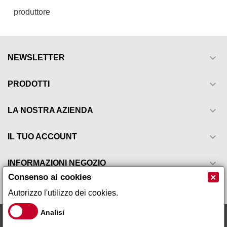
produttore

NEWSLETTER

PRODOTTI

LA NOSTRA AZIENDA

IL TUO ACCOUNT

INFORMAZIONI NEGOZIO
×
Consenso ai cookies
Autorizzo l'utilizzo dei cookies.
Analisi
Galeno Sistemi s.r.l via Leopardi, 17 - 59015 - Carmignano Loc.
Comeana (PO) Tel 055 87 10 105 P.IVA 01666260979 R.E.A PO