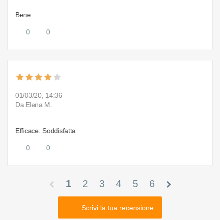
Bene
0
0
01/03/20, 14:36
Da Elena M.
Efficace. Soddisfatta
0
0
1
2
3
4
5
6
chevron_left
chevron_right
Scrivi la tua recensione