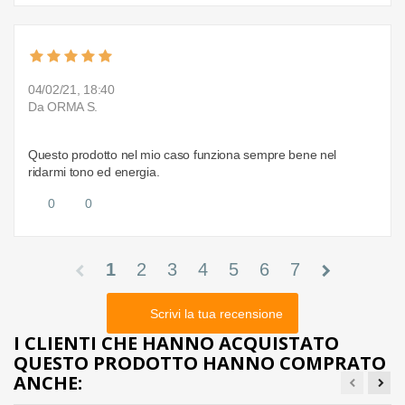
04/02/21, 18:40
Da ORMA S.
Questo prodotto nel mio caso funziona sempre bene nel
ridarmi tono ed energia.
0
0
1
2
3
4
5
6
7
chevron_left
chevron_right
Scrivi la tua recensione
I CLIENTI CHE HANNO ACQUISTATO
QUESTO PRODOTTO HANNO COMPRATO
ANCHE: