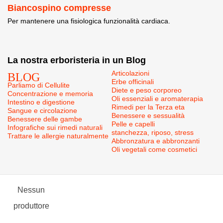
Biancospino compresse
Per mantenere una fisiologica funzionalità cardiaca.
La nostra erboristeria in un Blog
BLOG
Articolazioni
Erbe officinali
Parliamo di Cellulite
Diete e peso corporeo
Concentrazione e memoria
Oli essenziali e aromaterapia
Intestino e digestione
Rimedi per la Terza eta
Sangue e circolazione
Benessere e sessualità
Benessere delle gambe
Pelle e capelli
Infografiche sui rimedi naturali
stanchezza, riposo, stress
Trattare le allergie naturalmente
Abbronzatura e abbronzanti
Oli vegetali come cosmetici
Nessun
produttore