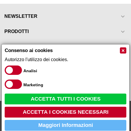

NEWSLETTER

PRODOTTI

LA NOSTRA AZIENDA
×
Consenso ai cookies
Autorizzo l'utilizzo dei cookies.

IL TUO ACCOUNT
Analisi

INFORMAZIONI NEGOZIO
Marketing
ACCETTA TUTTI I COOKIES
Rodiola rosea 60 compresse...
Galeno Sistemi s.r.l via Leopardi, 17 - 59015 - Carmignano Loc.
18,91 €
19,90 €
ACCETTA I COOKIES NECESSARI
Comeana (PO) Tel 055 87 10 105 P.IVA 01666260979 R.E.A PO
459736
Maggiori Informazioni
AGGIUNGI AL CARRELLO