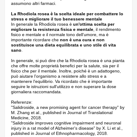
assumono altri farmaci.
La Rhodiola rosea è la scelta ideale per combattere lo
stress e migliorare il tuo benessere mentale
In generale la Rhodiola rosea è
un'ottima scelta per
migliorare la resistenza fisica e mentale
, il rendimento
fisico e mentale e il normale tono dell'umore, ma è
importante ricordare che
non è una cura e non
sostituisce una dieta equilibrata e uno stile di vita
sano
.
In generale, si può dire che la Rhodiola rosea è una pianta
che offre molte proprietà benefici per la salute, sia per il
fisico che per il mentale. Inoltre, poiché è un adattogeno,
può aiutare l'organismo a resistere allo stress e a
mantenere l'equilibrio. Va ricordato che è importante
seguire le istruzioni sull'utilizzo e non superare la dose
giornaliera raccomandata.
Referenze:
"Salidroside, a new promising agent for cancer therapy" by
M. Zhang et al., published in Journal of Translational
Medicine, 2018.
"Salidroside improves cognitive impairment and neuronal
injury in a rat model of Alzheimer's disease" by X. Li et al.,
published in Journal of Ethnopharmacology, 2018.