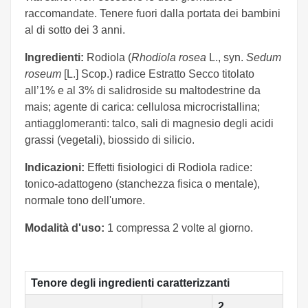
raccomandate. Tenere fuori dalla portata dei bambini
al di sotto dei 3 anni.
Ingredienti:
Rodiola (
Rhodiola rosea
L., syn.
Sedum
roseum
[L.] Scop.) radice Estratto Secco titolato
all’1% e al 3% di salidroside su maltodestrine da
mais; agente di carica: cellulosa microcristallina;
antiagglomeranti: talco, sali di magnesio degli acidi
grassi (vegetali), biossido di silicio.
Indicazioni:
Effetti fisiologici di Rodiola radice:
tonico-adattogeno (stanchezza fisica o mentale),
normale tono dell'umore.
Modalità d'uso:
1 compressa 2 volte al giorno.
Tenore degli ingredienti caratterizzanti
2