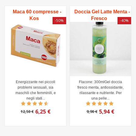
Maca 60 compresse -
Doccia Gel Latte Menta -
Kos
Fresco
-50%
-40%
Energizzante nei piccoli
Flacone: 300mlGel doccia
problemi sessuali, sia
fresco menta, antiossidante,
maschili che femminili, e
rilassante e nutriente. Per
negli stati...
una pelle...
6,25 €
5,94 €
12,50 €
9,90 €