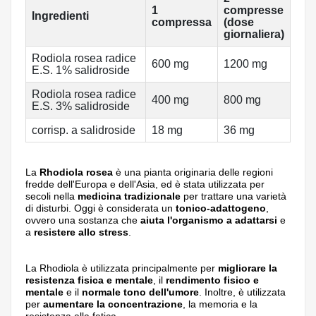
1
compresse
Ingredienti
compressa
(dose
giornaliera)
Rodiola rosea radice
600 mg
1200 mg
E.S. 1% salidroside
Rodiola rosea radice
400 mg
800 mg
E.S. 3% salidroside
corrisp. a salidroside
18 mg
36 mg
La
Rhodiola rosea
è una pianta originaria delle regioni
fredde dell'Europa e dell'Asia, ed è stata utilizzata per
secoli nella
medicina tradizionale
per trattare una varietà
di disturbi. Oggi è considerata un
tonico-adattogeno
,
ovvero una sostanza che
aiuta l'organismo a adattarsi
e
a
resistere allo stress
.
La Rhodiola è utilizzata principalmente per
migliorare la
resistenza fisica e mentale
, il
rendimento fisico e
mentale
e il
normale tono dell'umore
. Inoltre, è utilizzata
per
aumentare la concentrazione
, la memoria e la