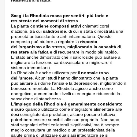
resistenza alla fatica.
Scegli la Rhodiola rosea per sentirti più forte e
resistente nei momenti di stress
La pianta
contiene composti attivi
chiamati corsi
d'azione, tra cui
salidroside
, di cui é stata dimostrata una
proprietà antiossidante e anti-infiammatoria. Questo
composto può aiutare a regolare la
risposta
dell'organismo allo stress
,
migliorando la capacità di
resistere
alla fatica e di recuperare in modo più rapido.
E' stato anche dimostrato che il salidroside può aiutare a
migliorare la funzione cardiovascolare e migliorare il
sistema immunitario.
La Rhodiola è anche utilizzata per il
normale tono
dell'umore
. Alcuni studi hanno dimostrato che la pianta
può aiutare a ridurre l'ansia e la depressione, migliorando il
benessere mentale. La Rhodiola agisce anche come
energetico, aumentando i livelli di energia e riducendo la
sensazione di stanchezza.
L'impiego della Rhodiola è generalmente considerato
sicuro
quando utilizzato come integratore alimentare alle
dosi consigliate dai produttori, alcune persone tuttavia
potrebbero essere sensibili alle sue proprietà. Non sono
stati segnalati effetti collaterali significativi, ma è sempre
meglio consultare un medico o un professionista della
salute prima di utilizzare qualsiasi integratore se si