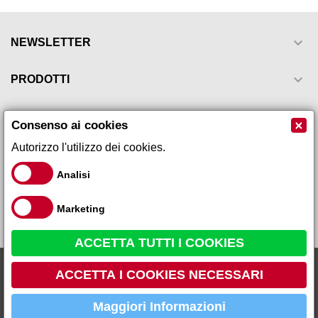

NEWSLETTER

PRODOTTI

LA NOSTRA AZIENDA
×
Consenso ai cookies
Autorizzo l'utilizzo dei cookies.

IL TUO ACCOUNT
Analisi

INFORMAZIONI NEGOZIO
Marketing
ACCETTA TUTTI I COOKIES
Uncaria compresse - Kos -...
Galeno Sistemi s.r.l via Leopardi, 17 - 59015 - Carmignano Loc.
7,09 €
10,90 €
ACCETTA I COOKIES NECESSARI
Comeana (PO) Tel 055 87 10 105 P.IVA 01666260979 R.E.A PO
459736
Maggiori Informazioni
AGGIUNGI AL CARRELLO