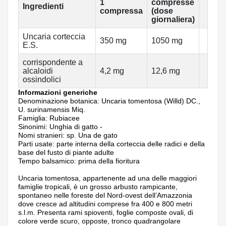
1
compresse
Ingredienti
compressa
(dose
giornaliera)
Uncaria corteccia
350 mg
1050 mg
E.S.
corrispondente a
alcaloidi
4,2 mg
12,6 mg
ossindolici
Informazioni generiche
Denominazione botanica: Uncaria tomentosa (Willd) DC.,
U. surinamensis Miq.
Famiglia: Rubiacee
Sinonimi: Unghia di gatto -
Nomi stranieri: sp. Una de gato
Parti usate: parte interna della corteccia delle radici e della
base del fusto di piante adulte
Tempo balsamico: prima della fioritura
Uncaria tomentosa, appartenente ad una delle maggiori
famiglie tropicali, è un grosso arbusto rampicante,
spontaneo nelle foreste del Nord-ovest dell’Amazzonia
dove cresce ad altitudini comprese fra 400 e 800 metri
s.l.m. Presenta rami spioventi, foglie composte ovali, di
colore verde scuro, opposte, tronco quadrangolare