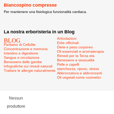
Biancospino compresse
Per mantenere una fisiologica funzionalità cardiaca.
La nostra erboristeria in un Blog
BLOG
Articolazioni
Erbe officinali
Parliamo di Cellulite
Diete e peso corporeo
Concentrazione e memoria
Oli essenziali e aromaterapia
Intestino e digestione
Rimedi per la Terza eta
Sangue e circolazione
Benessere e sessualità
Benessere delle gambe
Pelle e capelli
Infografiche sui rimedi naturali
stanchezza, riposo, stress
Trattare le allergie naturalmente
Abbronzatura e abbronzanti
Oli vegetali come cosmetici
Nessun
produttore