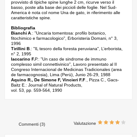
provvisto di tipiche spine lunghe 2 cm, ricurve verso il
basso, poste alla base dei piccioli delle foglie. Nel Sud-
America è nota col nome Una de gato, in riferimento alle
caratteristiche spine.
Bibliografia
Bianchi A
.: "Uncaria tomentosa: profilo botanico,
fitochimico e farmacologico", Erboristeria Domani, n° 3,
1996
Tirillini B
.: "IL tesoro della foresta peruviana", L’erborista,
n° 2, 1995
Iaccarino F.
P.: "Un caso de sindrome de immuno
complesso simil connettivinico", Lavoro presentato al II
Congreso Internacional de Medicinas Tradicionales (area
de farmacognosia), Lima (Perù), Junio 26-29, 1988
Aquino R., De Simone F, Vincieri F.F
., Pizza C., Gacs-
Baitz E.: Journal of Natural Products,
vol. 53, pp. 559-564, 1990
Valutazione
Commenti (3)