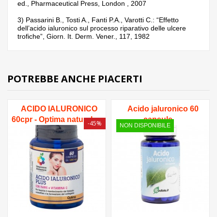
ed., Pharmaceutical Press, London , 2007
3) Passarini B., Tosti A., Fanti P.A., Varotti C.: “Effetto
dell’acido ialuronico sul processo riparativo delle ulcere
trofiche”, Giorn. It. Derm. Vener., 117, 1982
POTREBBE ANCHE PIACERTI
ACIDO IALURONICO
Acido jaluronico 60
60cpr - Optima naturals
capsule
-45%
NON DISPONIBILE