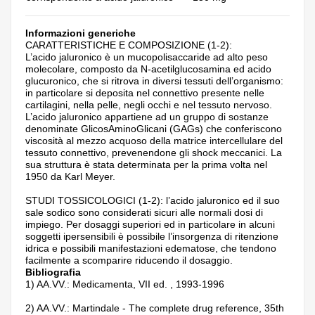
Informazioni generiche
CARATTERISTICHE E COMPOSIZIONE (1-2):
L’acido jaluronico è un mucopolisaccaride ad alto peso
molecolare, composto da N-acetilglucosamina ed acido
glucuronico, che si ritrova in diversi tessuti dell’organismo:
in particolare si deposita nel connettivo presente nelle
cartilagini, nella pelle, negli occhi e nel tessuto nervoso.
L’acido jaluronico appartiene ad un gruppo di sostanze
denominate GlicosAminoGlicani (GAGs) che conferiscono
viscosità al mezzo acquoso della matrice intercellulare del
tessuto connettivo, prevenendone gli shock meccanici. La
sua struttura è stata determinata per la prima volta nel
1950 da Karl Meyer.
STUDI TOSSICOLOGICI (1-2): l’acido jaluronico ed il suo
sale sodico sono considerati sicuri alle normali dosi di
impiego. Per dosaggi superiori ed in particolare in alcuni
soggetti ipersensibili è possibile l’insorgenza di ritenzione
idrica e possibili manifestazioni edematose, che tendono
facilmente a scomparire riducendo il dosaggio.
Bibliografia
1) AA.VV.: Medicamenta, VII ed. , 1993-1996
2) AA.VV.: Martindale - The complete drug reference, 35th