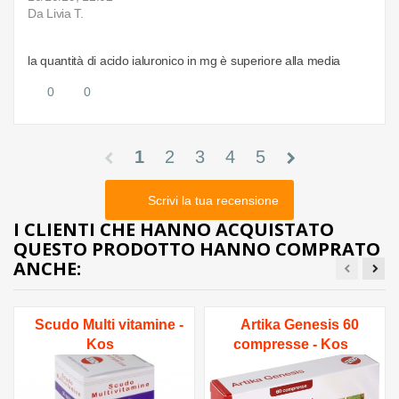
Da Livia T.
la quantità di acido ialuronico in mg è superiore alla media
0
0
1
2
3
4
5
chevron_left
chevron_right
Scrivi la tua recensione
I CLIENTI CHE HANNO ACQUISTATO
QUESTO PRODOTTO HANNO COMPRATO
ANCHE:
Scudo Multi vitamine -
Artika Genesis 60
Kos
compresse - Kos