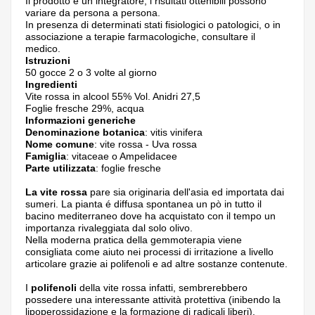
Il prodotto è un integratore, i risultati ottenibili possono
variare da persona a persona.
In presenza di determinati stati fisiologici o patologici, o in
associazione a terapie farmacologiche, consultare il
medico.
Istruzioni
50 gocce 2 o 3 volte al giorno
Ingredienti
Vite rossa in alcool 55% Vol. Anidri 27,5
Foglie fresche 29%, acqua
Informazioni generiche
Denominazione botanica
: vitis vinifera
Nome comune
: vite rossa - Uva rossa
Famiglia
: vitaceae o Ampelidacee
Parte utilizzata
: foglie fresche
La vite rossa
pare sia originaria dell'asia ed importata dai
sumeri. La pianta é diffusa spontanea un pò in tutto il
bacino mediterraneo dove ha acquistato con il tempo un
importanza rivaleggiata dal solo olivo.
Nella moderna pratica della gemmoterapia viene
consigliata come aiuto nei processi di irritazione a livello
articolare grazie ai polifenoli e ad altre sostanze contenute.
I
polifenoli
della vite rossa infatti, sembrerebbero
possedere una interessante attività protettiva (inibendo la
lipoperossidazione e la formazione di radicali liberi),