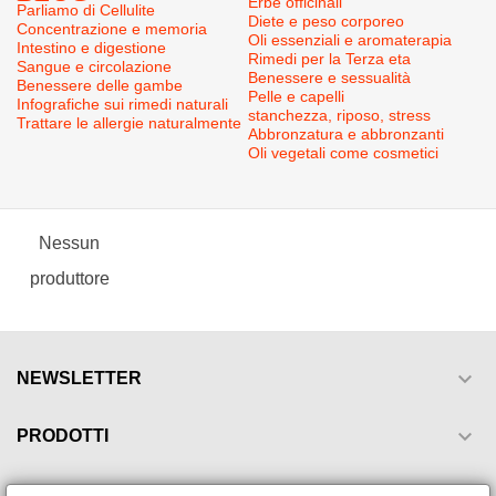
Erbe officinali
Parliamo di Cellulite
Diete e peso corporeo
Concentrazione e memoria
Oli essenziali e aromaterapia
Intestino e digestione
Rimedi per la Terza eta
Sangue e circolazione
Benessere e sessualità
Benessere delle gambe
Pelle e capelli
Infografiche sui rimedi naturali
stanchezza, riposo, stress
Trattare le allergie naturalmente
Abbronzatura e abbronzanti
Oli vegetali come cosmetici
Nessun
produttore

NEWSLETTER

PRODOTTI

LA NOSTRA AZIENDA