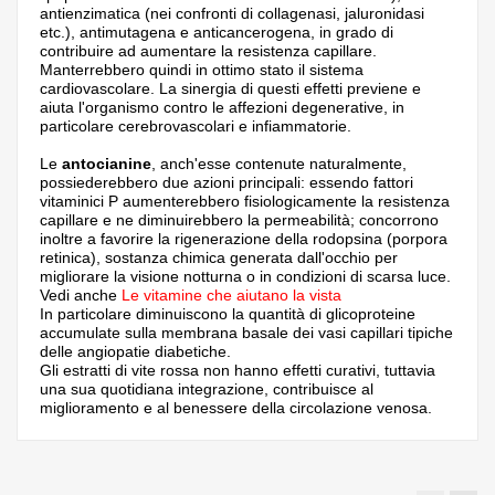
antienzimatica (nei confronti di collagenasi, jaluronidasi
etc.), antimutagena e anticancerogena, in grado di
contribuire ad aumentare la resistenza capillare.
Manterrebbero quindi in ottimo stato il sistema
cardiovascolare. La sinergia di questi effetti previene e
aiuta l'organismo contro le affezioni degenerative, in
particolare cerebrovascolari e infiammatorie.
Le
antocianine
, anch'esse contenute naturalmente,
possiederebbero due azioni principali: essendo fattori
vitaminici P aumenterebbero fisiologicamente la resistenza
capillare e ne diminuirebbero la permeabilità; concorrono
inoltre a favorire la rigenerazione della rodopsina (porpora
retinica), sostanza chimica generata dall'occhio per
migliorare la visione notturna o in condizioni di scarsa luce.
Vedi anche
Le vitamine che aiutano la vista
In particolare diminuiscono la quantità di glicoproteine
accumulate sulla membrana basale dei vasi capillari tipiche
delle angiopatie diabetiche.
Gli estratti di vite rossa non hanno effetti curativi, tuttavia
una sua quotidiana integrazione, contribuisce al
miglioramento e al benessere della circolazione venosa.