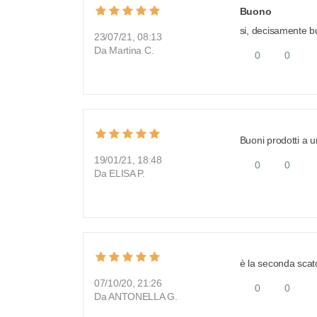
Buono
si, decisamente 
23/07/21, 08:13
Da Martina C.
0
0
Buoni prodotti a u
19/01/21, 18:48
0
0
Da ELISA P.
è la seconda scat
07/10/20, 21:26
0
0
Da ANTONELLA G.