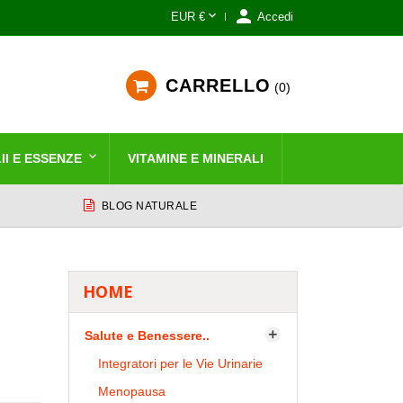


EUR €
Accedi
CARRELLO
0
II E ESSENZE
VITAMINE E MINERALI
BLOG NATURALE
HOME
Salute e Benessere..

Integratori per le Vie Urinarie
Menopausa