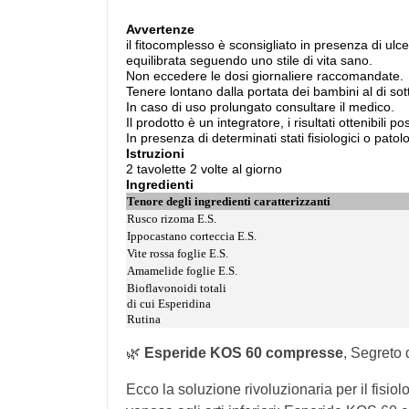
Avvertenze
il fitocomplesso è sconsigliato in presenza di ulcer
equilibrata seguendo uno stile di vita sano.
Non eccedere le dosi giornaliere raccomandate.
Tenere lontano dalla portata dei bambini al di sot
In caso di uso prolungato consultare il medico.
Il prodotto è un integratore, i risultati ottenibil
In presenza di determinati stati fisiologici o pato
Istruzioni
2 tavolette 2 volte al giorno
Ingredienti
Tenore degli ingredienti caratterizzanti
Rusco rizoma E.S.
Ippocastano corteccia E.S.
Vite rossa foglie E.S.
Amamelide foglie E.S.
Bioflavonoidi totali
di cui Esperidina
Rutina
🌿
Esperide KOS 60 compresse
, Segreto 
Ecco la soluzione rivoluzionaria per il fisi