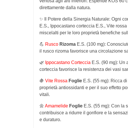
venosa agli arti inferiori: Esperide KOS 60 c
direttamente dalla natura.
✨ Il Potere della Sinergia Naturale: Ogni com
E.S., Ippocastano corteccia E.S., Vite rossa
miscelalti per le loro proprietà benefiche su
💪
Rusco
Rizoma
E.S. (100 mg): Conosciuto 
il rusco rizoma favorisce una circolazione s
🌿
Ippocastano Corteccia
E.S. (90 mg): Un al
corteccia favorisce la resistenza dei vasi 
🍇
Vite Rossa
Foglie
E.S. (55 mg): Ricca di 
proprietà antiossidanti e per il suo effetto
vitali.
🌼
Amamelide
Foglie
E.S. (55 mg): Con la s
contribuisce a ridurre il gonfiore e la sen
e duraturo.