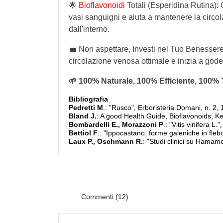
🌟
Bioflavonoidi
Totali (Esperidina Rutina):
vasi sanguigni e aiuta a mantenere la circ
dall'interno.
💼 Non aspettare, Investi nel Tuo Benessere
circolazione venosa ottimale e inizia a goder
🌱 100% Naturale, 100% Efficiente, 100% 
Bibliografia
Pedretti M
.: "Rusco", Erboristeria Domani, n. 2,
Bland J.
: A good Health Guide, Bioflavonoids, K
Bombardelli E., Morazzoni P
.: "Vitis vinifera L.
Bettiol F
.: "Ippocastano, forme galeniche in fleb
Laux P., Oschmann R.
: "Studi clinici su Hamame
Commenti (12)