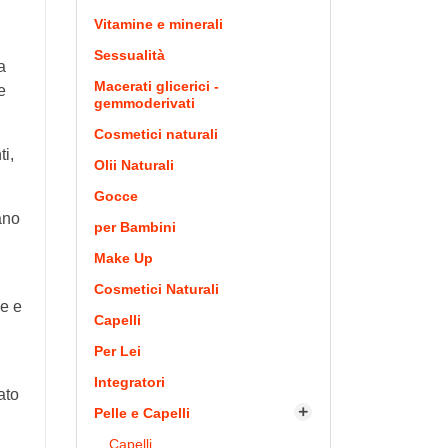
Vitamine e minerali
Sessualità
a
Macerati glicerici -
e
gemmoderivati
Cosmetici naturali
i,
Olii Naturali
Gocce
tano
per Bambini
Make Up
Cosmetici Naturali
ne e
Capelli
Per Lei
Integratori
ato
Pelle e Capelli

Capelli