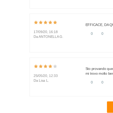
EFFICACE, DA Q
17/09/20, 16:18
0
0
Da ANTONELLA G.
Sto provando ques
mi trovo molto be
25/05/20, 12:33
Da Lisa L.
0
0