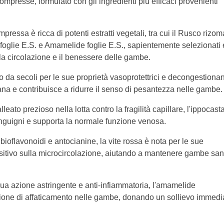
ompresse, formulato con gli ingredienti più efficaci provenienti
pressa è ricca di potenti estratti vegetali, tra cui il Rusco rizom
 foglie E.S. e Amamelide foglie E.S., sapientemente selezionati 
lla circolazione e il benessere delle gambe.
da secoli per le sue proprietà vasoprotettrici e decongestionant
ana e contribuisce a ridurre il senso di pesantezza nelle gambe.
leato prezioso nella lotta contro la fragilità capillare, l'ippocas
sanguigni e supporta la normale funzione venosa.
bioflavonoidi e antocianine, la vite rossa è nota per le sue
 positivo sulla microcircolazione, aiutando a mantenere gambe sa
ua azione astringente e anti-infiammatoria, l'amamelide
sazione di affaticamento nelle gambe, donando un sollievo immedi