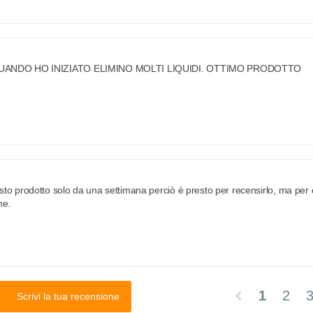
UANDO HO INIZIATO ELIMINO MOLTI LIQUIDI. OTTIMO PRODOTTO
to prodotto solo da una settimana perciò è presto per recensirlo, ma per 
ne.
1
2
chevron_left
Scrivi la tua recensione