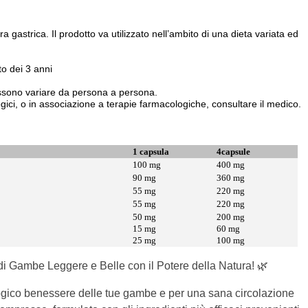
a gastrica. Il prodotto va utilizzato nell’ambito di una dieta variata ed
to dei 3 anni
i possono variare da persona a persona.
logici, o in associazione a terapie farmacologiche, consultare il medico.
1 capsula
4capsule
100 mg
400 mg
90 mg
360 mg
55 mg
220 mg
55 mg
220 mg
50 mg
200 mg
15 mg
60 mg
25 mg
100 mg
di Gambe Leggere e Belle con il Potere della Natura! 🌿
ologico benessere delle tue gambe e per una sana circolazione