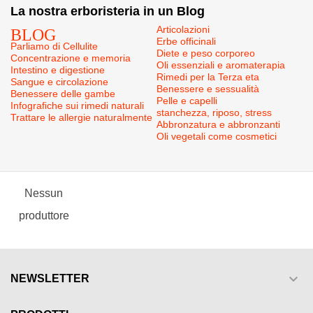
La nostra erboristeria in un Blog
BLOG
Articolazioni
Erbe officinali
Parliamo di Cellulite
Diete e peso corporeo
Concentrazione e memoria
Oli essenziali e aromaterapia
Intestino e digestione
Rimedi per la Terza eta
Sangue e circolazione
Benessere e sessualità
Benessere delle gambe
Pelle e capelli
Infografiche sui rimedi naturali
stanchezza, riposo, stress
Trattare le allergie naturalmente
Abbronzatura e abbronzanti
Oli vegetali come cosmetici
Nessun
produttore

NEWSLETTER