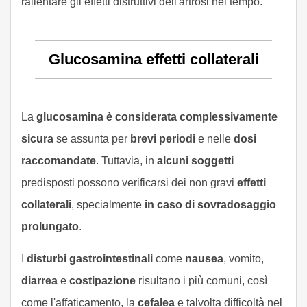
rallentare gli effetti distruttivi dell'artrosi nel tempo.
Glucosamina effetti collaterali
La
glucosamina è considerata complessivamente
sicura
se assunta per
brevi periodi
e nelle
dosi
raccomandate
. Tuttavia, in
alcuni soggetti
predisposti possono verificarsi dei non gravi
effetti
collaterali
, specialmente
in caso di sovradosaggio
prolungato
.
I
disturbi gastrointestinali
come
nausea
, vomito,
diarrea
e
costipazione
risultano i più comuni, così
come l'affaticamento, la
cefalea
e talvolta difficoltà nel