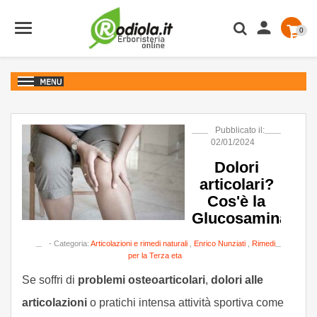

0
Pubblicato il:
02/01/2024
Dolori
articolari?
Cos'è la
Glucosamina
- Categoria:
Articolazioni e rimedi naturali
,
Enrico Nunziati
,
Rimedi
per la Terza eta
Se soffri di
problemi osteoarticolari
,
dolori alle
articolazioni
o pratichi intensa attività sportiva come