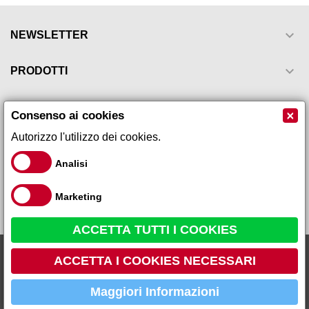

NEWSLETTER

PRODOTTI

LA NOSTRA AZIENDA
×
Consenso ai cookies
Autorizzo l'utilizzo dei cookies.

IL TUO ACCOUNT
Analisi

INFORMAZIONI NEGOZIO
Marketing
ACCETTA TUTTI I COOKIES
Galeno Sistemi s.r.l via Leopardi, 17 - 59015 - Carmignano Loc.
ACCETTA I COOKIES NECESSARI
Comeana (PO) Tel 055 87 10 105 P.IVA 01666260979 R.E.A PO
459736
Maggiori Informazioni