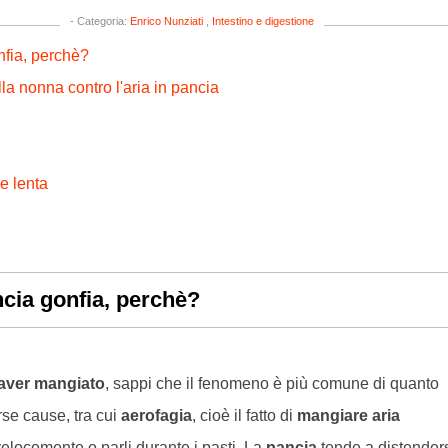
- Categoria:
Enrico Nunziati
,
Intestino e digestione
fia, perchè?
la nonna contro l'aria in pancia
e lenta
cia gonfia, perchè?
aver mangiato
, sappi che il fenomeno è più comune di quanto
se cause, tra cui
aerofagia
, cioè il fatto di
mangiare aria
locemente o parli durante i pasti. La
pancia
tende a distender