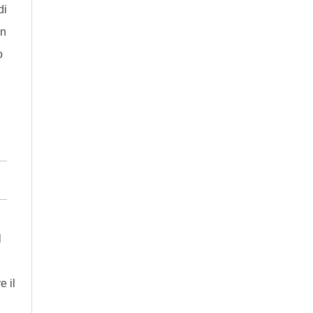
di
un
o
l
e il