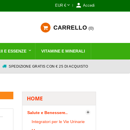


EUR €
Accedi
CARRELLO
0
II E ESSENZE
VITAMINE E MINERALI
SPEDIZIONE GRATIS CON € 25 DI ACQUISTO
HOME
Salute e Benessere..

Integratori per le Vie Urinarie