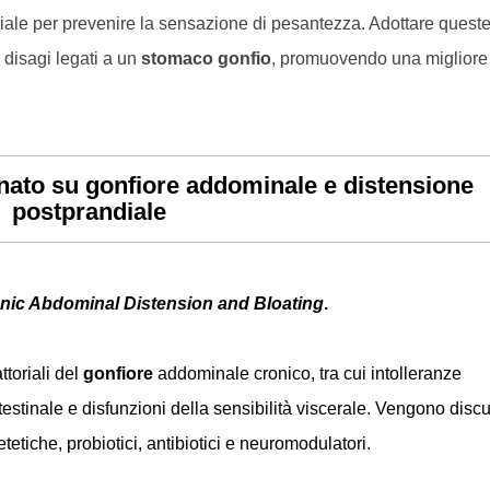
ziale per prevenire la sensazione di pesantezza. Adottare quest
i disagi legati a un
stomaco gonfio
, promuovendo una migliore
onato su gonfiore addominale e distensione
postprandiale
ic Abdominal Distension and Bloating
.
toriali del
gonfiore
addominale cronico, tra cui intolleranze
ntestinale e disfunzioni della sensibilità viscerale. Vengono disc
etiche, probiotici, antibiotici e neuromodulatori.