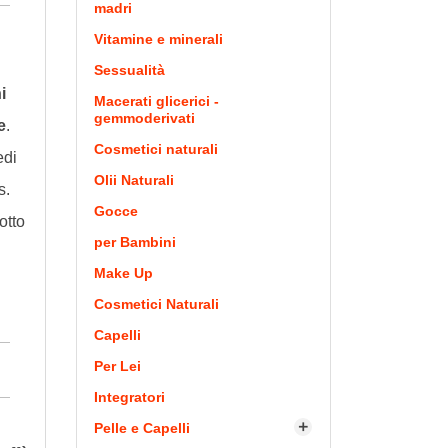
madri
Vitamine e minerali
Sessualità
i
Macerati glicerici -
gemmoderivati
e
.
Cosmetici naturali
edi
Olii Naturali
s.
Gocce
otto
per Bambini
Make Up
Cosmetici Naturali
Capelli
Per Lei
Integratori
Pelle e Capelli
