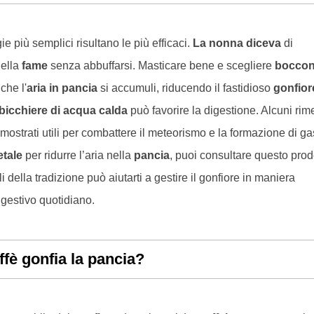
ie più semplici risultano le più efficaci.
La nonna diceva
di
della
fame
senza abbuffarsi. Masticare bene e scegliere
boccon
che l'
aria in pancia
si accumuli, riducendo il fastidioso
gonfior
bicchiere di acqua calda
può favorire la digestione. Alcuni rim
mostrati utili per combattere il meteorismo e la formazione di ga
tale
per ridurre l’aria nella
pancia
, puoi consultare questo prod
i della tradizione può aiutarti a gestire il gonfiore in maniera
igestivo quotidiano.
affè gonfia la pancia?