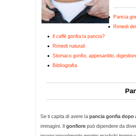
Pancia gon
Rimedi del
Il caffè gonfia la pancia?
Rimedi naturali
Stomaco gonfio, appesantito, digestion
Bibliografia
Pan
Se ti capita di avere la
pancia gonfia dopo 
immagini. Il
gonfiore
può dipendere da diver
inconsapevolmente mentre mastichi troppo ve