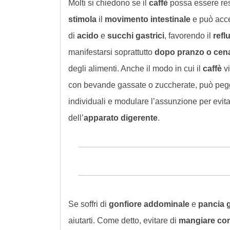
Molti si chiedono se il
caffè
possa essere re
stimola
il
movimento intestinale
e può acce
di
acido
e
succhi gastrici
, favorendo il
refl
manifestarsi soprattutto
dopo pranzo o cen
degli alimenti. Anche il modo in cui il
caffè
vi
con bevande gassate o zuccherate, può pegg
individuali e modulare l’assunzione per evit
dell’
apparato digerente
.
Se soffri di
gonfiore
addominale
e
pancia 
aiutarti. Come detto, evitare di
mangiare con