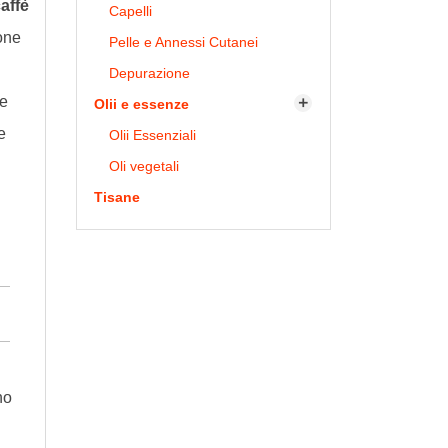
affè
Capelli
one
Pelle e Annessi Cutanei
Depurazione
ne
Olii e essenze

e
Olii Essenziali
Oli vegetali
Tisane
no