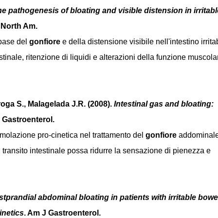
e pathogenesis of bloating and visible distension in irritabl
n North Am.
 base del
gonfiore
e della distensione visibile nell'intestino irrita
inale, ritenzione di liquidi e alterazioni della funzione muscola
iroga S., Malagelada J.R. (2008).
Intestinal gas and bloating:
 Gastroenterol.
timolazione pro-cinetica nel trattamento del
gonfiore
addominale
transito intestinale possa ridurre la sensazione di pienezza e
tprandial abdominal bloating in patients with irritable bowe
inetics
. Am J Gastroenterol.