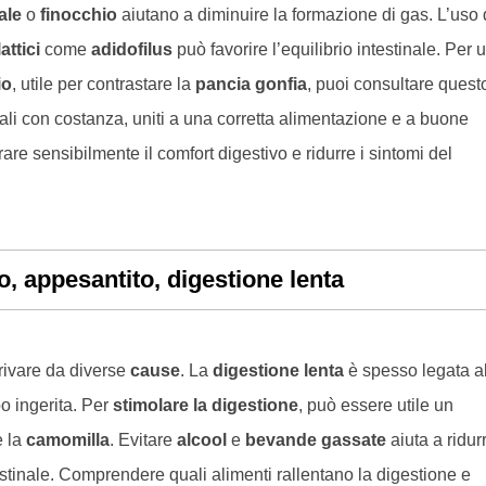
ale
o
finocchio
aiutano a diminuire la formazione di gas. L’uso 
attici
come
adidofilus
può favorire l’equilibrio intestinale. Per 
io
, utile per contrastare la
pancia gonfia
, puoi consultare quest
rali con costanza, uniti a una corretta alimentazione e a buone
are sensibilmente il comfort digestivo e ridurre i sintomi del
, appesantito, digestione lenta
ivare da diverse
cause
. La
digestione lenta
è spesso legata a
bo ingerita. Per
stimolare la digestione
, può essere utile un
e la
camomilla
. Evitare
alcool
e
bevande gassate
aiuta a ridurr
estinale. Comprendere quali alimenti rallentano la digestione e