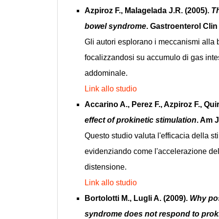
Azpiroz F., Malagelada J.R. (2005).
Th
bowel syndrome
. Gastroenterol Cli
Gli autori esplorano i meccanismi alla
focalizzandosi su accumulo di gas intest
addominale.
Link allo studio
Accarino A., Perez F., Azpiroz F., Qu
effect of prokinetic stimulation
. Am J
Questo studio valuta l'efficacia della s
evidenziando come l'accelerazione del 
distensione.
Link allo studio
Bortolotti M., Lugli A. (2009).
Why pos
syndrome does not respond to prok