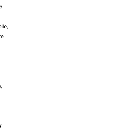
e
bile,
re
,
l