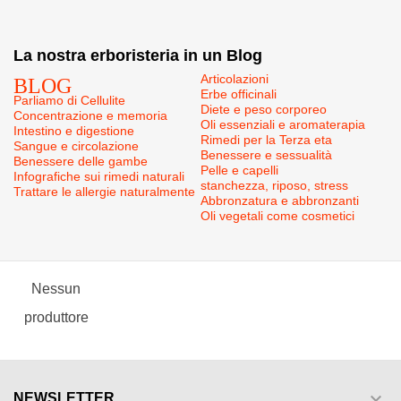
La nostra erboristeria in un Blog
BLOG
Articolazioni
Erbe officinali
Parliamo di Cellulite
Diete e peso corporeo
Concentrazione e memoria
Oli essenziali e aromaterapia
Intestino e digestione
Rimedi per la Terza eta
Sangue e circolazione
Benessere e sessualità
Benessere delle gambe
Pelle e capelli
Infografiche sui rimedi naturali
stanchezza, riposo, stress
Trattare le allergie naturalmente
Abbronzatura e abbronzanti
Oli vegetali come cosmetici
Nessun
produttore

NEWSLETTER