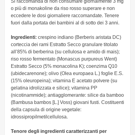
Si raccomanda di non consumare giornalmente 3 mg
o più di monakoline da riso rosso superare e non
eccedere le dosi giornaliere raccomandate. Tenere
fuori dalla portata dei bambini al di sotto dei 3 anni.
Ingredienti:
crespino indiano (Berberis aristata DC)
corteccia dei rami Estratto Secco granulare titolato
all’85% di berberina (su cellulosa e amido di mais);
riso rosso fermentato (Monascus purpureus Went)
Estratto Secco (5% monacolina K); coenzima Q10
(ubidecarenone); olivo (Olea europaea L.) foglie E.S.
(15% oleuropeina); vitamina E acetato polvere (su
gelatina idrolizzata e silice); vitamina PP
(nicotinammide); antiagglomerante: silice da bamboo
(Bambusa bambos [L.] Voss) giovani fusti. Costituenti
della capsula di origine vegetale:
idrossipropilmetilcellulosa.
Tenore degli ingredienti caratterizzanti per