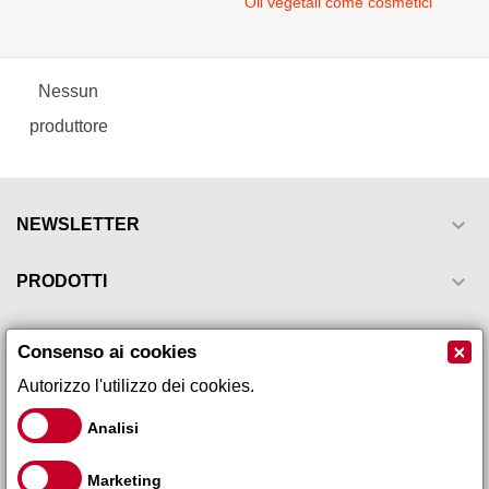
Oli vegetali come cosmetici
Nessun
produttore

NEWSLETTER

PRODOTTI

LA NOSTRA AZIENDA
×
Consenso ai cookies
Autorizzo l'utilizzo dei cookies.

IL TUO ACCOUNT
Analisi

INFORMAZIONI NEGOZIO
Marketing