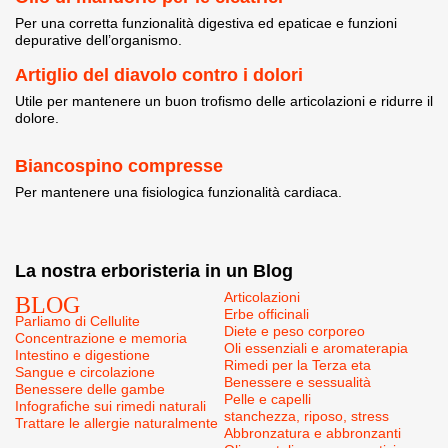
Per una corretta funzionalità digestiva ed epaticae e funzioni
depurative dell’organismo.
Artiglio del diavolo contro i dolori
Utile per mantenere un buon trofismo delle articolazioni e ridurre il
dolore.
Biancospino compresse
Per mantenere una fisiologica funzionalità cardiaca.
La nostra erboristeria in un Blog
BLOG
Articolazioni
Erbe officinali
Parliamo di Cellulite
Diete e peso corporeo
Concentrazione e memoria
Oli essenziali e aromaterapia
Intestino e digestione
Rimedi per la Terza eta
Sangue e circolazione
Benessere e sessualità
Benessere delle gambe
Pelle e capelli
Infografiche sui rimedi naturali
stanchezza, riposo, stress
Trattare le allergie naturalmente
Abbronzatura e abbronzanti