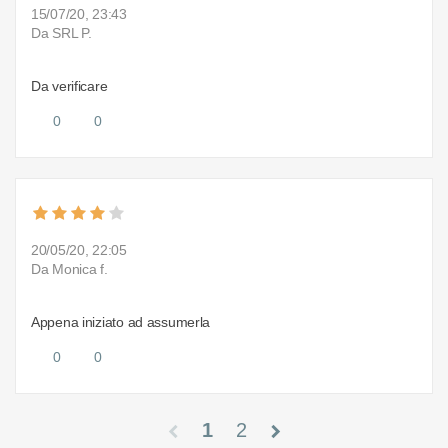
15/07/20, 23:43
Da SRL P.
Da verificare
0
0
20/05/20, 22:05
Da Monica f.
Appena iniziato ad assumerla
0
0
1
2
chevron_left
chevron_right