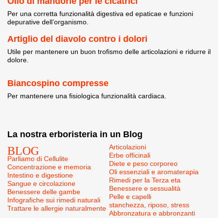
Olio di mandorle per le cicatrici
Per una corretta funzionalità digestiva ed epaticae e funzioni
depurative dell’organismo.
Artiglio del diavolo contro i dolori
Utile per mantenere un buon trofismo delle articolazioni e ridurre il
dolore.
Biancospino compresse
Per mantenere una fisiologica funzionalità cardiaca.
La nostra erboristeria in un Blog
BLOG
Articolazioni
Erbe officinali
Parliamo di Cellulite
Diete e peso corporeo
Concentrazione e memoria
Oli essenziali e aromaterapia
Intestino e digestione
Rimedi per la Terza eta
Sangue e circolazione
Benessere e sessualità
Benessere delle gambe
Pelle e capelli
Infografiche sui rimedi naturali
stanchezza, riposo, stress
Trattare le allergie naturalmente
Abbronzatura e abbronzanti