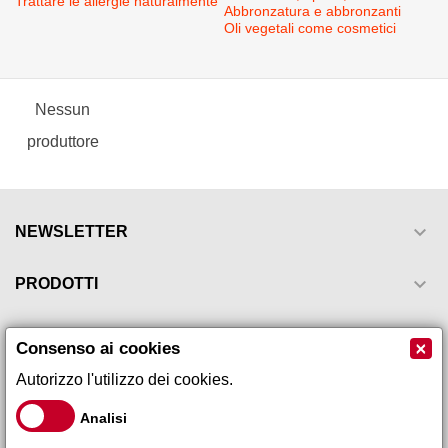
Trattare le allergie naturalmente
Abbronzatura e abbronzanti
Oli vegetali come cosmetici
Nessun
produttore

NEWSLETTER

PRODOTTI

LA NOSTRA AZIENDA
×
Consenso ai cookies
Autorizzo l'utilizzo dei cookies.

IL TUO ACCOUNT
Analisi

INFORMAZIONI NEGOZIO