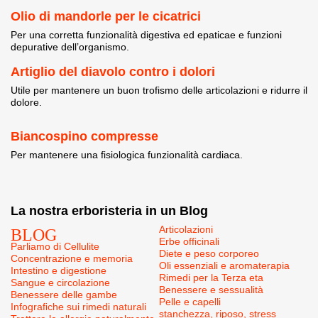
Olio di mandorle per le cicatrici
Per una corretta funzionalità digestiva ed epaticae e funzioni
depurative dell’organismo.
Artiglio del diavolo contro i dolori
Utile per mantenere un buon trofismo delle articolazioni e ridurre il
dolore.
Biancospino compresse
Per mantenere una fisiologica funzionalità cardiaca.
La nostra erboristeria in un Blog
BLOG
Articolazioni
Erbe officinali
Parliamo di Cellulite
Diete e peso corporeo
Concentrazione e memoria
Oli essenziali e aromaterapia
Intestino e digestione
Rimedi per la Terza eta
Sangue e circolazione
Benessere e sessualità
Benessere delle gambe
Pelle e capelli
Infografiche sui rimedi naturali
stanchezza, riposo, stress