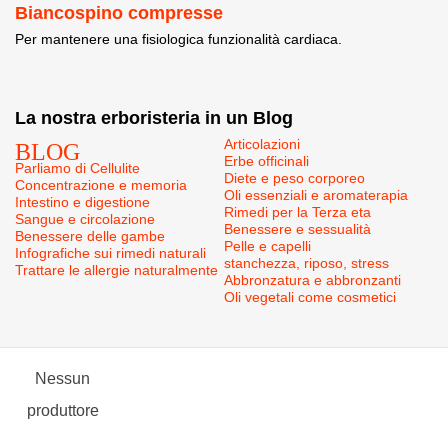
Biancospino compresse
Per mantenere una fisiologica funzionalità cardiaca.
La nostra erboristeria in un Blog
BLOG
Articolazioni
Erbe officinali
Parliamo di Cellulite
Diete e peso corporeo
Concentrazione e memoria
Oli essenziali e aromaterapia
Intestino e digestione
Rimedi per la Terza eta
Sangue e circolazione
Benessere e sessualità
Benessere delle gambe
Pelle e capelli
Infografiche sui rimedi naturali
stanchezza, riposo, stress
Trattare le allergie naturalmente
Abbronzatura e abbronzanti
Oli vegetali come cosmetici
Nessun
produttore