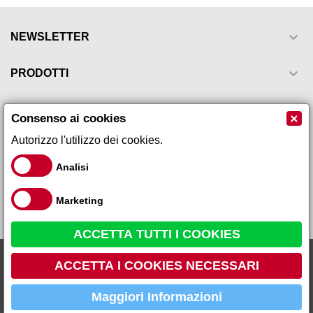

NEWSLETTER

PRODOTTI

LA NOSTRA AZIENDA
×
Consenso ai cookies
Autorizzo l'utilizzo dei cookies.

IL TUO ACCOUNT
Analisi

INFORMAZIONI NEGOZIO
Marketing
ACCETTA TUTTI I COOKIES
Cipresso S.I.
Galeno Sistemi s.r.l via Leopardi, 17 - 59015 - Carmignano Loc.
9,40 €
ACCETTA I COOKIES NECESSARI
Comeana (PO) Tel 055 87 10 105 P.IVA 01666260979 R.E.A PO
459736
Maggiori Informazioni
AGGIUNGI AL CARRELLO