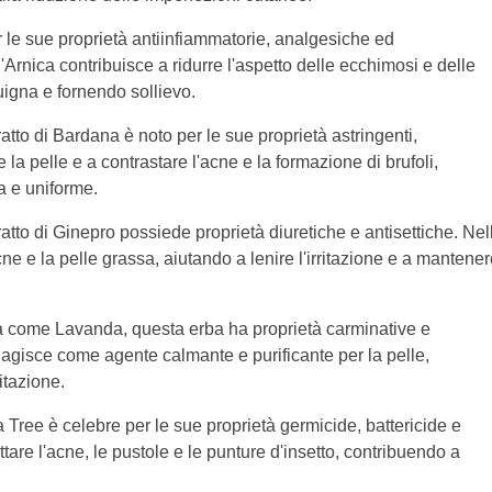
r le sue proprietà antiinfiammatorie, analgesiche ed
'Arnica contribuisce a ridurre l'aspetto delle ecchimosi e delle
uigna e fornendo sollievo.
ratto di Bardana è noto per le sue proprietà astringenti,
e la pelle e a contrastare l'acne e la formazione di brufoli,
a e uniforme.
tratto di Ginepro possiede proprietà diuretiche e antisettiche. Nel
cne e la pelle grassa, aiutando a lenire l'irritazione e a mantener
a come Lavanda, questa erba ha proprietà carminative e
 agisce come agente calmante e purificante per la pelle,
itazione.
ea Tree è celebre per le sue proprietà germicide, battericide e
attare l'acne, le pustole e le punture d'insetto, contribuendo a