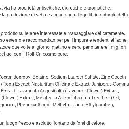
Salvia ha proprietà antisettiche, diuretiche e aromatiche.
e la produzione di sebo e a mantenere l'equilibrio naturale della
i prodotto sulle aree interessate e massaggiare delicatamente.
so esterno e raccomandato per pelli impure e tendenti all'acne.
izzare due volte al giorno, mattino e sera, per ottenere i migliori
so del gel con il Roll-On cosmo pure.
 Cocamidopropyl Betaine, Sodium Laureth Sulfate, Zinc Coceth
a (Root) Extract, Nasturtium Officinale Extract, Juniperus Commu
f) Extract, Lavandula Angustifolia (Lavender Flower) Extract,
(Flower) Extract, Melaleuca Alternifolia (Tea Tree Leaf) Oil,
ragrance, Phenoxyethanol, Methylparaben, Ethylparaben,
e.
un luogo fresco e asciutto, lontano da fonti di calore.