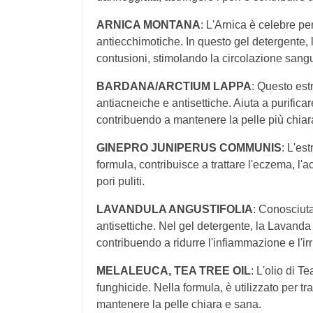
ARNICA MONTANA
: L'Arnica è celebre pe
antiecchimotiche. In questo gel detergente, l
contusioni, stimolando la circolazione sang
BARDANA/ARCTIUM LAPPA
: Questo est
antiacneiche e antisettiche. Aiuta a purificar
contribuendo a mantenere la pelle più chiar
GINEPRO JUNIPERUS COMMUNIS
: L'es
formula, contribuisce a trattare l'eczema, l'a
pori puliti.
LAVANDULA ANGUSTIFOLIA
: Conosciut
antisettiche. Nel gel detergente, la Lavanda
contribuendo a ridurre l'infiammazione e l'irr
MELALEUCA, TEA TREE OIL
: L'olio di T
funghicide. Nella formula, è utilizzato per tr
mantenere la pelle chiara e sana.