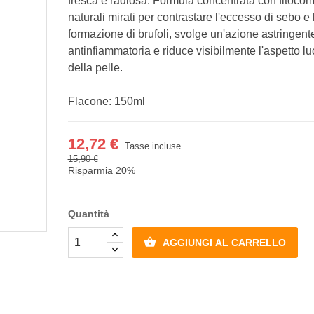
fresca e radiosa. Formula concentrata con fitocom
naturali mirati per contrastare l'eccesso di sebo e 
formazione di brufoli, svolge un'azione astringent
antinfiammatoria e riduce visibilmente l'aspetto lu
della pelle.
Flacone: 150ml
12,72 €
Tasse incluse
15,90 €
Risparmia 20%
Quantità

AGGIUNGI AL CARRELLO