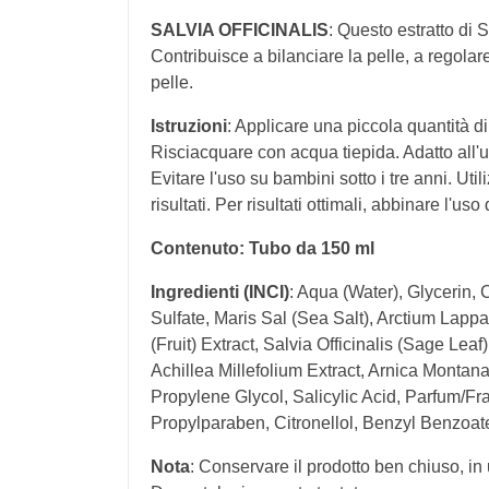
SALVIA OFFICINALIS
: Questo estratto di 
Contribuisce a bilanciare la pelle, a regolar
pelle.
Istruzioni
: Applicare una piccola quantità d
Risciacquare con acqua tiepida. Adatto all'u
Evitare l'uso su bambini sotto i tre anni. Util
risultati. Per risultati ottimali, abbinare l'u
Contenuto: Tubo da 150 ml
Ingredienti (INCI)
: Aqua (Water), Glycerin,
Sulfate, Maris Sal (Sea Salt), Arctium Lapp
(Fruit) Extract, Salvia Officinalis (Sage Lea
Achillea Millefolium Extract, Arnica Montana 
Propylene Glycol, Salicylic Acid, Parfum/F
Propylparaben, Citronellol, Benzyl Benzoat
Nota
: Conservare il prodotto ben chiuso, in 