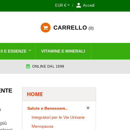


EUR €
Accedi
CARRELLO
0
II E ESSENZE
VITAMINE E MINERALI
ONLINE DAL 1999
ENTE
HOME
Salute e Benessere..

a
Integratori per le Vie Urinarie
 più
Menopausa