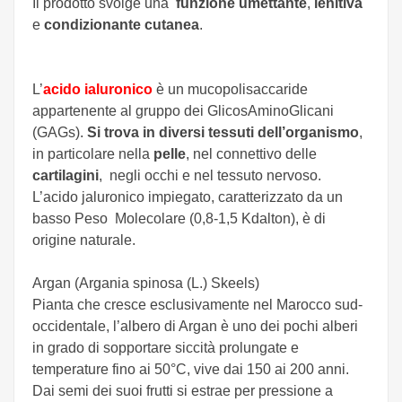
Il prodotto svolge una
funzione umettante
,
lenitiva
e
condizionante cutanea
.
L’
acido ialuronico
è un mucopolisaccaride
appartenente al gruppo dei GlicosAminoGlicani
(GAGs).
Si trova in diversi tessuti dell’organismo
,
in particolare nella
pelle
, nel connettivo delle
cartilagini
, negli occhi e nel tessuto nervoso.
L’acido jaluronico impiegato, caratterizzato da un
basso Peso Molecolare (0,8-1,5 Kdalton), è di
origine naturale.
Argan (Argania spinosa (L.) Skeels)
Pianta che cresce esclusivamente nel Marocco sud-
occidentale, l’albero di Argan è uno dei pochi alberi
in grado di sopportare siccità prolungate e
temperature fino ai 50°C, vive dai 150 ai 200 anni.
Dai semi dei suoi frutti si estrae per pressione a