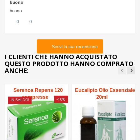
buono
buono
0
0
Scrivi la tua recensione
I CLIENTI CHE HANNO ACQUISTATO
QUESTO PRODOTTO HANNO COMPRATO
ANCHE:
Serenoa Repens 120
Eucalipto Olio Essenziale
compresse
20ml
-10%
IN SALDO!