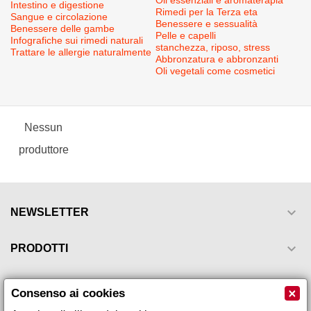
Oli essenziali e aromaterapia
Intestino e digestione
Rimedi per la Terza eta
Sangue e circolazione
Benessere e sessualità
Benessere delle gambe
Pelle e capelli
Infografiche sui rimedi naturali
stanchezza, riposo, stress
Trattare le allergie naturalmente
Abbronzatura e abbronzanti
Oli vegetali come cosmetici
Nessun
produttore

NEWSLETTER

PRODOTTI

LA NOSTRA AZIENDA
×
Consenso ai cookies