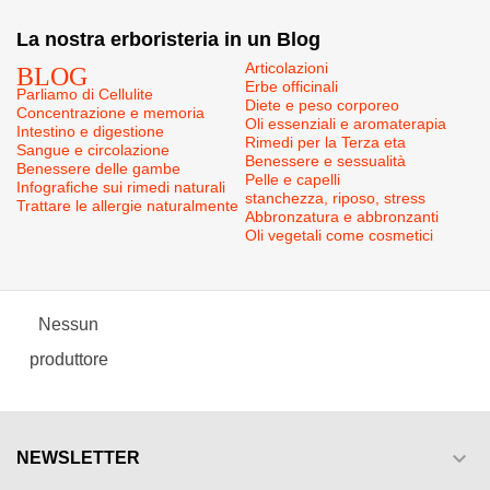
La nostra erboristeria in un Blog
BLOG
Articolazioni
Erbe officinali
Parliamo di Cellulite
Diete e peso corporeo
Concentrazione e memoria
Oli essenziali e aromaterapia
Intestino e digestione
Rimedi per la Terza eta
Sangue e circolazione
Benessere e sessualità
Benessere delle gambe
Pelle e capelli
Infografiche sui rimedi naturali
stanchezza, riposo, stress
Trattare le allergie naturalmente
Abbronzatura e abbronzanti
Oli vegetali come cosmetici
Nessun
produttore

NEWSLETTER