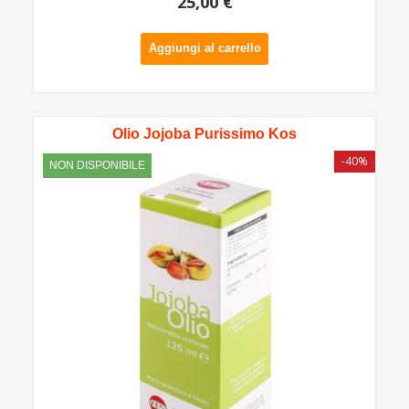
25,00 €
Aggiungi al carrello
Olio Jojoba Purissimo Kos
-40%
NON DISPONIBILE